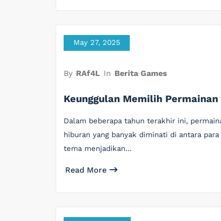
May 27, 2025
By
RAf4L
In
Berita Games
Keunggulan Memilih Permainan 
Dalam beberapa tahun terakhir ini, permaina
hiburan yang banyak diminati di antara par
tema menjadikan…
Read More