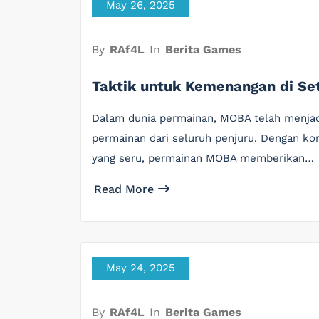
May 26, 2025
By
RAf4L
In
Berita Games
Taktik untuk Kemenangan di S
Dalam dunia permainan, MOBA telah menjadi
permainan dari seluruh penjuru. Dengan kom
yang seru, permainan MOBA memberikan…
Read More
May 24, 2025
By
RAf4L
In
Berita Games