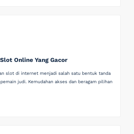
Slot Online Yang Gacor
n slot di internet menjadi salah satu bentuk tanda
a pemain judi. Kemudahan akses dan beragam pilihan