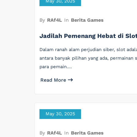
May 30, 2025
By
RAf4L
In
Berita Games
Jadilah Pemenang Hebat di Slot
Dalam ranah alam perjudian siber, slot adal
antara banyak pilihan yang ada, permainan s
para pemain.…
Read More
May 30, 2025
By
RAf4L
In
Berita Games