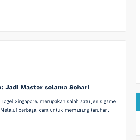
: Jadi Master selama Sehari
 Togel Singapore, merupakan salah satu jenis game
i. Melalui berbagai cara untuk memasang taruhan,