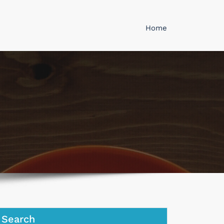
Home
Search