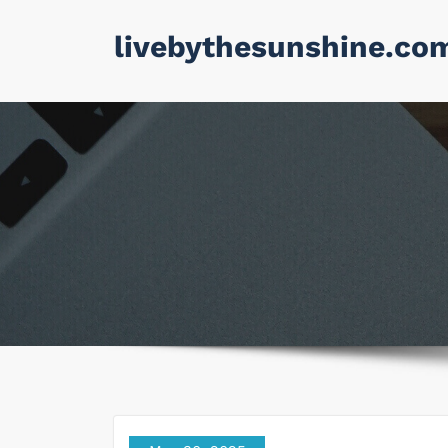
Skip
livebythesunshine.co
to
content