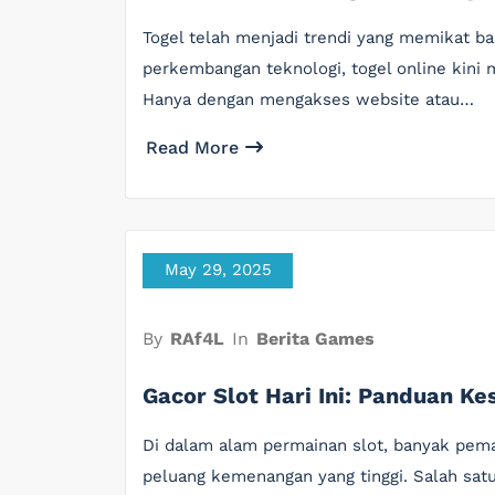
Togel telah menjadi trendi yang memikat ban
perkembangan teknologi, togel online kini m
Hanya dengan mengakses website atau…
Read More
May 29, 2025
By
RAf4L
In
Berita Games
Gacor Slot Hari Ini: Panduan Ke
Di dalam alam permainan slot, banyak pemai
peluang kemenangan yang tinggi. Salah satu i