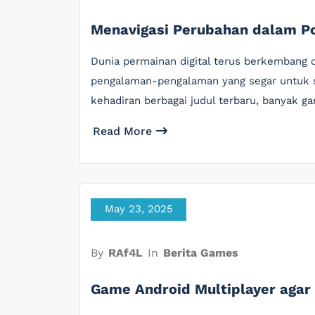
Menavigasi Perubahan dalam Pol
Dunia permainan digital terus berkembang 
pengalaman-pengalaman yang segar untuk s
kehadiran berbagai judul terbaru, banyak 
Read More
May 23, 2025
By
RAf4L
In
Berita Games
Game Android Multiplayer agar