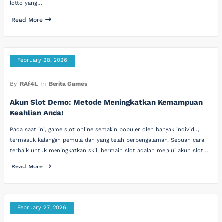
lotto yang…
Read More
February 28, 2026
By
RAf4L
In
Berita Games
Akun Slot Demo: Metode Meningkatkan Kemampuan
Keahlian Anda!
Pada saat ini, game slot online semakin populer oleh banyak individu,
termasuk kalangan pemula dan yang telah berpengalaman. Sebuah cara
terbaik untuk meningkatkan skill bermain slot adalah melalui akun slot…
Read More
February 27, 2026