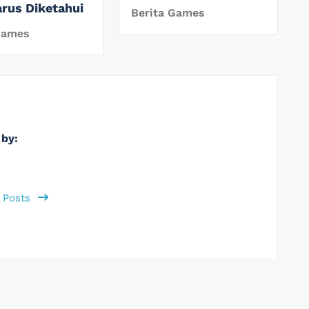
rus Diketahui
Berita Games
Games
 by:
l Posts