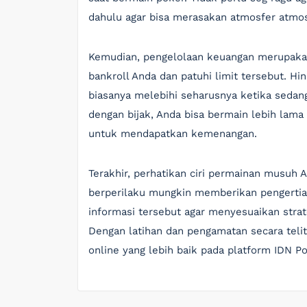
dahulu agar bisa merasakan atmosfer atmosf
Kemudian, pengelolaan keuangan merupaka
bankroll Anda dan patuhi limit tersebut. Hi
biasanya melebihi seharusnya ketika seda
dengan bijak, Anda bisa bermain lebih la
untuk mendapatkan kemenangan.
Terakhir, perhatikan ciri permainan musuh
berperilaku mungkin memberikan pengerti
informasi tersebut agar menyesuaikan strat
Dengan latihan dan pengamatan secara teli
online yang lebih baik pada platform IDN Po