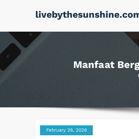
Skip
livebythesunshine.co
to
content
Manfaat Berg
February 26, 2026