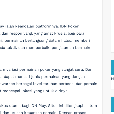
ay ialah keandalan platformnya. IDN Poker
an respon yang, yang amat krusial bagi para
ini, permainan berlangsung dalam halus, memberi
ada taktik dan memperbaiki pengalaman bermain
m variasi permainan poker yang sangat seru. Dari
a dapat mencari jenis permainan yang dengan
N
nawarkan berbagai level taruhan berbeda, dan pemain
mencapai lokasi yang untuk dirinya.
us utama bagi IDN Play. Situs ini dilengkapi sistem
di dan urusan keuangan pemain. Dengan proses