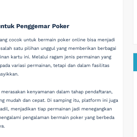
untuk Penggemar Poker
yang cocok untuk bermain poker online bisa menjadi
 salah satu pilihan unggul yang memberikan berbagai
an kartu ini. Melalui ragam jenis permainan yang
pada variasi permainan, tetapi dan dalam fasilitas
syikkan.
n merasakan kenyamanan dalam tahap pendaftaran,
ng mudah dan cepat. Di samping itu, platform ini juga
 adil, menjadikan tiap permainan jadi menegangkan
mengalami pengalaman bermain poker yang berbeda
ya.