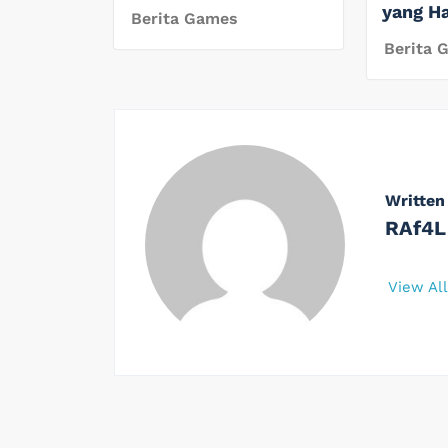
yang Ha
Berita Games
Berita 
Written
RAf4L
View Al