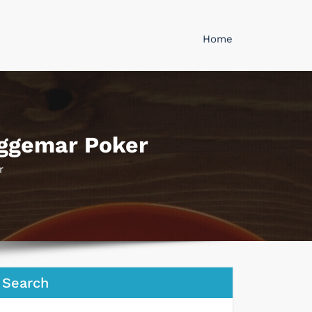
Home
nggemar Poker
r
Search