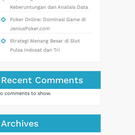
Keberuntungan dan Analisis Data
Poker Online: Dominasi Game di
JeniusPoker.com
Strategi Menang Besar di Slot
Pulsa Indosat dan Tri
Recent Comments
o comments to show.
Archives