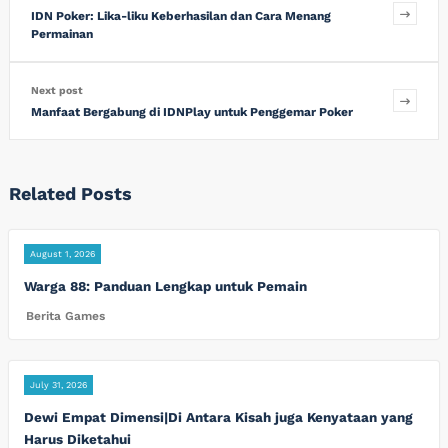
IDN Poker: Lika-liku Keberhasilan dan Cara Menang
Permainan
Next post
Manfaat Bergabung di IDNPlay untuk Penggemar Poker
Related Posts
August 1, 2026
Warga 88: Panduan Lengkap untuk Pemain
Berita Games
July 31, 2026
Dewi Empat Dimensi|Di Antara Kisah juga Kenyataan yang
Harus Diketahui