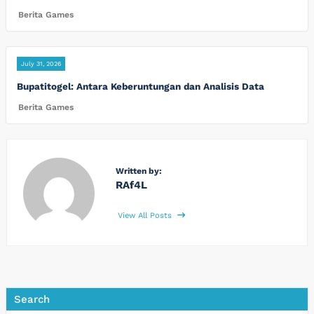
Berita Games
July 31, 2026
Bupatitogel: Antara Keberuntungan dan Analisis Data
Berita Games
Written by:
RAf4L
View All Posts
Search