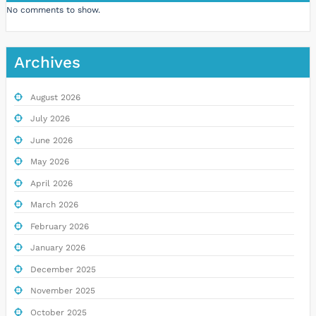
No comments to show.
Archives
August 2026
July 2026
June 2026
May 2026
April 2026
March 2026
February 2026
January 2026
December 2025
November 2025
October 2025