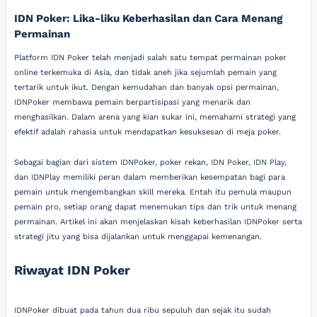
IDN Poker: Lika-liku Keberhasilan dan Cara Menang
Permainan
Platform IDN Poker telah menjadi salah satu tempat permainan poker
online terkemuka di Asia, dan tidak aneh jika sejumlah pemain yang
tertarik untuk ikut. Dengan kemudahan dan banyak opsi permainan,
IDNPoker membawa pemain berpartisipasi yang menarik dan
menghasilkan. Dalam arena yang kian sukar ini, memahami strategi yang
efektif adalah rahasia untuk mendapatkan kesuksesan di meja poker.
Sebagai bagian dari sistem IDNPoker, poker rekan, IDN Poker, IDN Play,
dan IDNPlay memiliki peran dalam memberikan kesempatan bagi para
pemain untuk mengembangkan skill mereka. Entah itu pemula maupun
pemain pro, setiap orang dapat menemukan tips dan trik untuk menang
permainan. Artikel ini akan menjelaskan kisah keberhasilan IDNPoker serta
strategi jitu yang bisa dijalankan untuk menggapai kemenangan.
Riwayat IDN Poker
IDNPoker dibuat pada tahun dua ribu sepuluh dan sejak itu sudah