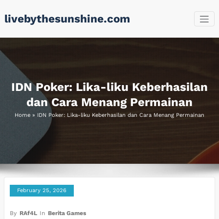
Skip
livebythesunshine.com
to
content
IDN Poker: Lika-liku Keberhasilan
dan Cara Menang Permainan
Home
»
IDN Poker: Lika-liku Keberhasilan dan Cara Menang Permainan
February 25, 2026
By
RAf4L
In
Berita Games