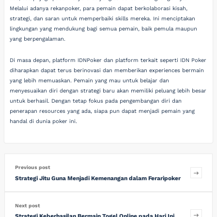
Melalui adanya rekanpoker, para pemain dapat berkolaborasi kisah,
strategi, dan saran untuk memperbaiki skills mereka. Ini menciptakan
lingkungan yang mendukung bagi semua pemain, baik pemula maupun
yang berpengalaman.
Di masa depan, platform IDNPoker dan platform terkait seperti IDN Poker
diharapkan dapat terus berinovasi dan memberikan experiences bermain
yang lebih memuaskan. Pemain yang mau untuk belajar dan
menyesuaikan diri dengan strategi baru akan memiliki peluang lebih besar
untuk berhasil. Dengan tetap fokus pada pengembangan diri dan
penerapan resources yang ada, siapa pun dapat menjadi pemain yang
handal di dunia poker ini.
Previous post
Strategi Jitu Guna Menjadi Kemenangan dalam Feraripoker
Next post
Strategi Keberhasilan Bermain Togel Online pada Hari Ini