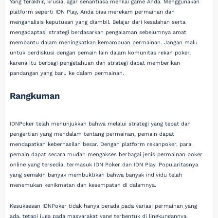
Yang terakhir, krusial agar senantiasa menilai game Anda. Menggunakan
platform seperti IDN Play, Anda bisa merekam permainan dan
menganalisis keputusan yang diambil. Belajar dari kesalahan serta
mengadaptasi strategi berdasarkan pengalaman sebelumnya amat
membantu dalam meningkatkan kemampuan permainan. Jangan malu
untuk berdiskusi dengan pemain lain dalam komunitas rekan poker,
karena itu berbagi pengetahuan dan strategi dapat memberikan
pandangan yang baru ke dalam permainan.
Rangkuman
IDNPoker telah menunjukkan bahwa melalui strategi yang tepat dan
pengertian yang mendalam tentang permainan, pemain dapat
mendapatkan keberhasilan besar. Dengan platform rekanpoker, para
pemain dapat secara mudah mengakses berbagai jenis permainan poker
online yang tersedia, termasuk IDN Poker dan IDN Play. Popularitasnya
yang semakin banyak membuktikan bahwa banyak individu telah
menemukan kenikmatan dan kesempatan di dalamnya.
Kesuksesan IDNPoker tidak hanya berada pada variasi permainan yang
ada, tetapi juga pada masyarakat yang terbentuk di lingkungannya.