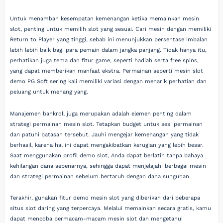
Untuk menambah kesempatan kemenangan ketika memainkan mesin
slot, penting untuk memilih slot yang sesuai. Cari mesin dengan memiliki
Return to Player yang tinggi, sebab ini menunjukkan persentase imbalan
lebih lebih baik bagi para pemain dalam jangka panjang. Tidak hanya itu,
perhatikan juga tema dan fitur game, seperti hadiah serta free spins,
yang dapat memberikan manfaat ekstra. Permainan seperti mesin slot
demo PG Soft sering kali memiliki variasi dengan menarik perhatian dan
peluang untuk menang yang.
Manajemen bankroll juga merupakan adalah elemen penting dalam
strategi permainan mesin slot. Tetapkan budget untuk sesi permainan
dan patuhi batasan tersebut. Jauhi mengejar kemenangan yang tidak
berhasil, karena hal ini dapat mengakibatkan kerugian yang lebih besar.
Saat menggunakan profil demo slot, Anda dapat berlatih tanpa bahaya
kehilangan dana sebenarnya, sehingga dapat menjelajahi berbagai mesin
dan strategi permainan sebelum bertaruh dengan dana sunguhan.
Terakhir, gunakan fitur demo mesin slot yang diberikan dari beberapa
situs slot daring yang terpercaya. Melalui memainkan secara gratis, kamu
dapat mencoba bermacam-macam mesin slot dan mengetahui