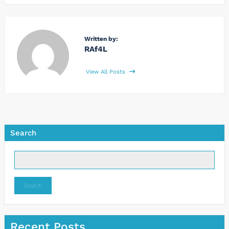
Written by:
RAf4L
View All Posts
Search
Search
Recent Posts