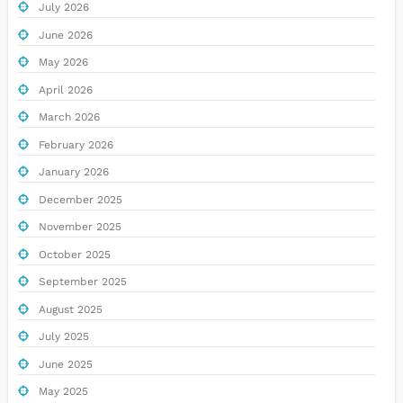
July 2026
June 2026
May 2026
April 2026
March 2026
February 2026
January 2026
December 2025
November 2025
October 2025
September 2025
August 2025
July 2025
June 2025
May 2025