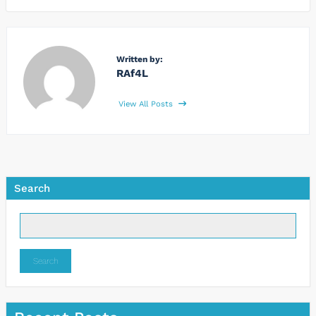
Written by:
RAf4L
View All Posts
Search
Search