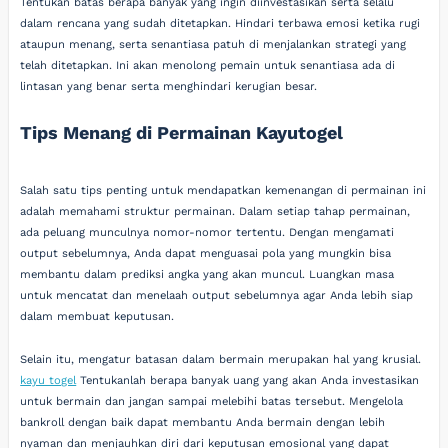
Tentukan batas berapa banyak yang ingin diinvestasikan serta selalu
dalam rencana yang sudah ditetapkan. Hindari terbawa emosi ketika rugi
ataupun menang, serta senantiasa patuh di menjalankan strategi yang
telah ditetapkan. Ini akan menolong pemain untuk senantiasa ada di
lintasan yang benar serta menghindari kerugian besar.
Tips Menang di Permainan Kayutogel
Salah satu tips penting untuk mendapatkan kemenangan di permainan ini
adalah memahami struktur permainan. Dalam setiap tahap permainan,
ada peluang munculnya nomor-nomor tertentu. Dengan mengamati
output sebelumnya, Anda dapat menguasai pola yang mungkin bisa
membantu dalam prediksi angka yang akan muncul. Luangkan masa
untuk mencatat dan menelaah output sebelumnya agar Anda lebih siap
dalam membuat keputusan.
Selain itu, mengatur batasan dalam bermain merupakan hal yang krusial.
kayu togel
Tentukanlah berapa banyak uang yang akan Anda investasikan
untuk bermain dan jangan sampai melebihi batas tersebut. Mengelola
bankroll dengan baik dapat membantu Anda bermain dengan lebih
nyaman dan menjauhkan diri dari keputusan emosional yang dapat