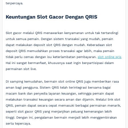
terpercaya.
Keuntungan Slot Gacor Dengan QRIS
Slot gacor melalui QRIS menawarkan kenyamanan untuk tak tertandingi
untuk semua pemain. Dengan sistem transaksi yang mudah, pemain
dapat melakukan deposit slot QRIS dengan mudah. Keberadaan slot
deposit QRIS memudahkan proses transaksi agar lebih, maka pemain
tidak perlu cemas dengan isu keterlambatan pembayaran.
slot online qris
Hal ini sangat bermanfaat, khususnya saat ingin berpartisipasi dalam
permainan slot live.
Di samping kemudahan, bermain slot online QRIS juga memberikan rasa
aman bagi pengguna. Sistem QRIS telah terintegrasi bersama bagai
macam bank dan penyedia layanan keuangan, sehingga pemain dapat
melakukan transaksi keuangan secara aman dan dijamin. Melalui link slot
QRIS, pemain dapat secara cepat memasuki berbagai permainan menarik,
seperti slot gacor QRIS yang menjanjikan peluang kemenangan lebih
tinggi. Dengan ini, pengalaman bermain menjadi lebih menggembirakan
serta tepercaya.