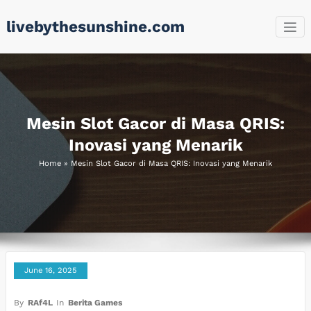
Skip
livebythesunshine.com
to
content
Mesin Slot Gacor di Masa QRIS:
Inovasi yang Menarik
Home
»
Mesin Slot Gacor di Masa QRIS: Inovasi yang Menarik
June 16, 2025
By
RAf4L
In
Berita Games