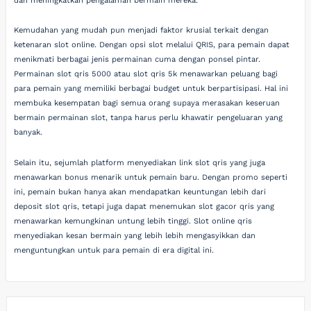
dan meningkatkan pengalaman bermain mereka.
Kemudahan yang mudah pun menjadi faktor krusial terkait dengan
ketenaran slot online. Dengan opsi slot melalui QRIS, para pemain dapat
menikmati berbagai jenis permainan cuma dengan ponsel pintar.
Permainan slot qris 5000 atau slot qris 5k menawarkan peluang bagi
para pemain yang memiliki berbagai budget untuk berpartisipasi. Hal ini
membuka kesempatan bagi semua orang supaya merasakan keseruan
bermain permainan slot, tanpa harus perlu khawatir pengeluaran yang
banyak.
Selain itu, sejumlah platform menyediakan link slot qris yang juga
menawarkan bonus menarik untuk pemain baru. Dengan promo seperti
ini, pemain bukan hanya akan mendapatkan keuntungan lebih dari
deposit slot qris, tetapi juga dapat menemukan slot gacor qris yang
menawarkan kemungkinan untung lebih tinggi. Slot online qris
menyediakan kesan bermain yang lebih lebih mengasyikkan dan
menguntungkan untuk para pemain di era digital ini.