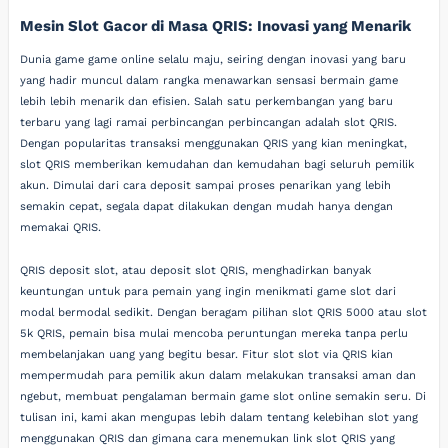
Mesin Slot Gacor di Masa QRIS: Inovasi yang Menarik
Dunia game game online selalu maju, seiring dengan inovasi yang baru
yang hadir muncul dalam rangka menawarkan sensasi bermain game
lebih lebih menarik dan efisien. Salah satu perkembangan yang baru
terbaru yang lagi ramai perbincangan perbincangan adalah slot QRIS.
Dengan popularitas transaksi menggunakan QRIS yang kian meningkat,
slot QRIS memberikan kemudahan dan kemudahan bagi seluruh pemilik
akun. Dimulai dari cara deposit sampai proses penarikan yang lebih
semakin cepat, segala dapat dilakukan dengan mudah hanya dengan
memakai QRIS.
QRIS deposit slot, atau deposit slot QRIS, menghadirkan banyak
keuntungan untuk para pemain yang ingin menikmati game slot dari
modal bermodal sedikit. Dengan beragam pilihan slot QRIS 5000 atau slot
5k QRIS, pemain bisa mulai mencoba peruntungan mereka tanpa perlu
membelanjakan uang yang begitu besar. Fitur slot slot via QRIS kian
mempermudah para pemilik akun dalam melakukan transaksi aman dan
ngebut, membuat pengalaman bermain game slot online semakin seru. Di
tulisan ini, kami akan mengupas lebih dalam tentang kelebihan slot yang
menggunakan QRIS dan gimana cara menemukan link slot QRIS yang