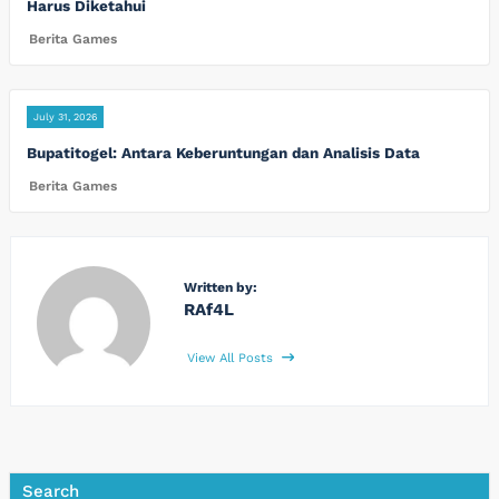
Harus Diketahui
Berita Games
July 31, 2026
Bupatitogel: Antara Keberuntungan dan Analisis Data
Berita Games
Written by:
RAf4L
View All Posts
Search