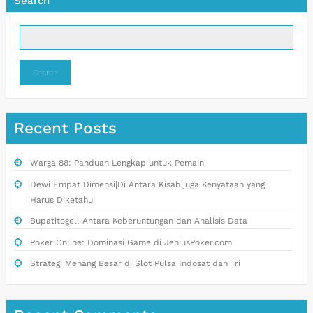
Search
Search
Recent Posts
Warga 88: Panduan Lengkap untuk Pemain
Dewi Empat Dimensi|Di Antara Kisah juga Kenyataan yang
Harus Diketahui
Bupatitogel: Antara Keberuntungan dan Analisis Data
Poker Online: Dominasi Game di JeniusPoker.com
Strategi Menang Besar di Slot Pulsa Indosat dan Tri