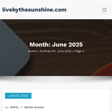
Skip
livebythesunshine.com
to
content
Month:
June 2025
Home
»
Archives for June 2025
»
Page 2
June 13, 2025
By
RAf4L
In
Berita Games