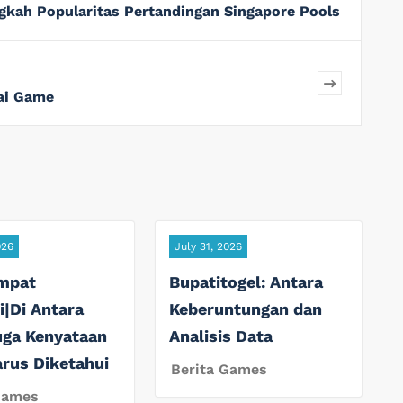
gkah Popularitas Pertandingan Singapore Pools
ai Game
026
July 31, 2026
mpat
Bupatitogel: Antara
|Di Antara
Keberuntungan dan
uga Kenyataan
Analisis Data
rus Diketahui
Berita Games
Games