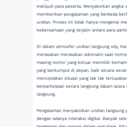
meliputi para peserta. Menyaksikan angka-a
memberikan pengalaman yang berbeda berb
undian. Proses ini tidak hanya mengenai m
kebersamaan yang terjalin antara para part
Di dalam atmosfer undian langsung sdy, Kam
merasakan merasakan adrenalin saat nomor-
masing nomor yang keluar memiliki kemam
yang berkumpul di depan, baik secara secar
menciptakan situasi yang tak tak terlupak
berpartisipasi secara langsung dalam acara
langsung.
Pengalaman menyaksikan undian langsung p
dengan adanya interaksi digital. Banyak s
tanggapan dan respon dalam real-time. Situ