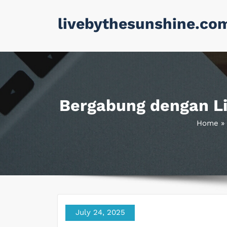
Skip
livebythesunshine.co
to
content
Bergabung dengan Li
Home
»
July 24, 2025