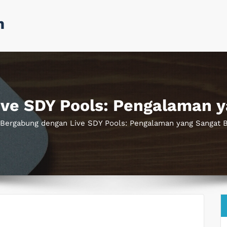
m
ve SDY Pools: Pengalaman 
Bergabung dengan Live SDY Pools: Pengalaman yang Sangat 