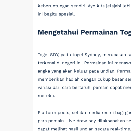
keberuntungan sendiri. Ayo kita jelajahi le
ini begitu spesial.
Mengetahui Permainan Tog
Togel SDY, yaitu togel Sydney, merupakan s
terkenal di negeri ini. Permainan ini men
angka yang akan keluar pada undian. Perm
memberikan hadiah dengan cukup besar sert
variasi dari cara bertaruh, pemain dapat me
mereka.
Platform pools, selaku media resmi bagi g
para pemain. Live draw sdy dilaksanakan se
dapat melihat hasil undian secara real-tim