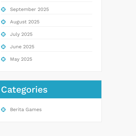
September 2025
August 2025
July 2025
June 2025
May 2025
Categories
Berita Games