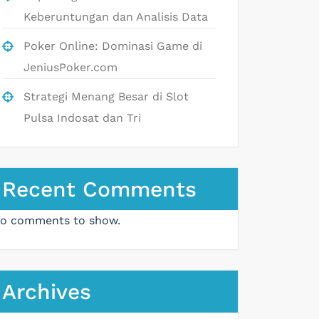
Keberuntungan dan Analisis Data
Poker Online: Dominasi Game di
JeniusPoker.com
Strategi Menang Besar di Slot
Pulsa Indosat dan Tri
Recent Comments
o comments to show.
Archives