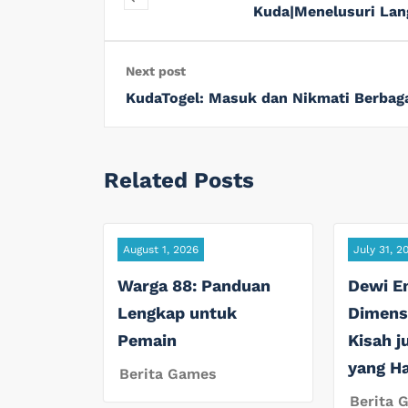
Kuda|Menelusuri Lan
Next post
KudaTogel: Masuk dan Nikmati Berbag
Related Posts
August 1, 2026
July 31, 2
Warga 88: Panduan
Dewi E
Lengkap untuk
Dimensi
Pemain
Kisah j
yang Ha
Berita Games
Berita 