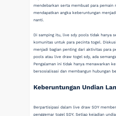
mendebarkan serta membuat para pemain mer
mendapatkan angka keberuntungan menjadi
nanti.
Di samping itu, live sdy pools tidak hanya
komunitas untuk para pecinta togel. Diskus
menjadi bagian penting dari aktivitas para p
pools atau live draw togel sdy, ada semanga
Pengalaman ini tidak hanya menawarkan ke
bersosialisasi dan membangun hubungan b
Keberuntungan Undian La
Berpartisipasi dalam live draw SDY membe
penggemar togel SDY. Setiap kejadian undian