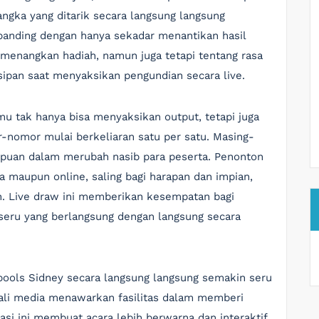
ngka yang ditarik secara langsung langsung
anding dengan hanya sekadar menantikan hasil
emenangkan hadiah, namun juga tetapi tentang rasa
isipan saat menyaksikan pengundian secara live.
u tak hanya bisa menyaksikan output, tetapi juga
nomor mulai berkeliaran satu per satu. Masing-
puan dalam merubah nasib para peserta. Penonton
a maupun online, saling bagi harapan dan impian,
an. Live draw ini memberikan kesempatan bagi
 seru yang berlangsung dengan langsung secara
ools Sidney secara langsung langsung semakin seru
ekali media menawarkan fasilitas dalam memberi
asi ini membuat acara lebih berwarna dan interaktif.