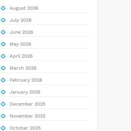
August 2026
July 2026
June 2026
May 2026
April 2026
March 2026
February 2026
January 2026
December 2025
November 2025
October 2025