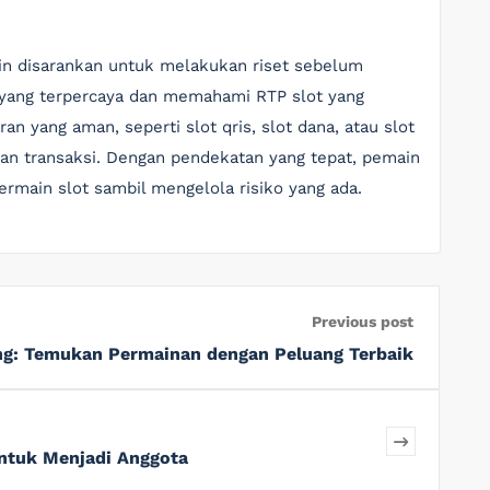
in disarankan untuk melakukan riset sebelum
e yang terpercaya dan memahami RTP slot yang
yang aman, seperti slot qris, slot dana, atau slot
n transaksi. Dengan pendekatan yang tepat, pemain
rmain slot sambil mengelola risiko yang ada.
Previous post
g: Temukan Permainan dengan Peluang Terbaik
ntuk Menjadi Anggota