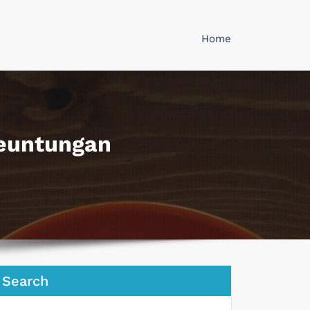
Home
Keuntungan
Search