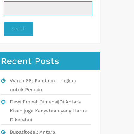
Search
Recent Posts
Warga 88: Panduan Lengkap
untuk Pemain
Dewi Empat Dimensi|Di Antara
Kisah juga Kenyataan yang Harus
Diketahui
Bupatitogel: Antara