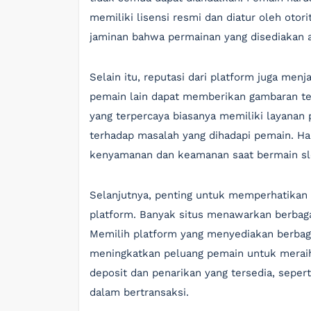
memiliki lisensi resmi dan diatur oleh otor
jaminan bahwa permainan yang disediakan a
Selain itu, reputasi dari platform juga men
pemain lain dapat memberikan gambaran ten
yang terpercaya biasanya memiliki layanan 
terhadap masalah yang dihadapi pemain. H
kenyamanan dan keamanan saat bermain slot 
Selanjutnya, penting untuk memperhatikan v
platform. Banyak situs menawarkan berbagai
Memilih platform yang menyediakan berbaga
meningkatkan peluang pemain untuk meraih
deposit dan penarikan yang tersedia, seperti
dalam bertransaksi.