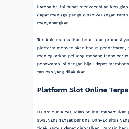
karena hal ini dapat menyebabkan kerugian
dapat menjaga pengelolaan keuangan tetap
menyenangkan.
Terakhir, manfaatkan bonus dan promosi yan
platform menyediakan bonus pendaftaran, p
meningkatkan peluang menang tanpa harus
penawaran ini dengan bijak dapat membantu
taruhan yang dilakukan.
Platform Slot Online Terp
Dalam dunia perjudian online, menemukan 
awal yang sangat penting. Banyak situs ya
tidak semua dapat diandalkan. Pemain har