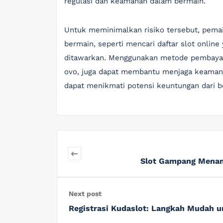
regulasi dan keamanan dalam bermain.
Untuk meminimalkan risiko tersebut, pema
bermain, seperti mencari daftar slot onlin
ditawarkan. Menggunakan metode pembayaran 
ovo, juga dapat membantu menjaga keamana
dapat menikmati potensi keuntungan dari be
Slot Gampang Menan
Next post
Registrasi Kudaslot: Langkah Mudah u