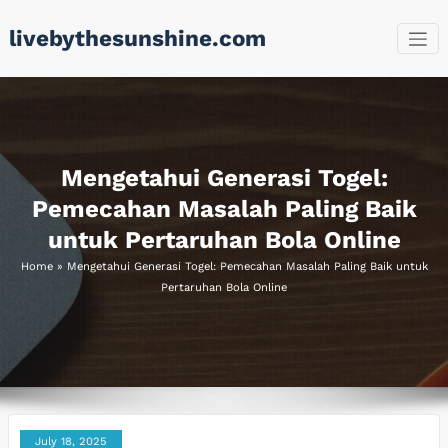
Skip
livebythesunshine.com
to
content
Mengetahui Generasi Togel:
Pemecahan Masalah Paling Baik
untuk Pertaruhan Bola Online
Home
»
Mengetahui Generasi Togel: Pemecahan Masalah Paling Baik untuk
Pertaruhan Bola Online
July 18, 2025