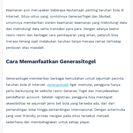
Keamanan pun merupakan beberapa keutamaan penting taruhan bola di
internet. Situs-situs yang, contohnya GenerasiTogel dan Sbobet,
umumnya memberikan sistem keamanan keamanan yang melindungi data
dan melindungi data serta transaksi para para. Dengan adanya lisensi
resmi resmi dan berbagai cara pembayaran yang aman, petaruh bisa
merasa tenang saat melakukan taruhan tanpa merasa cemas terhadap
penipuan atau masalah.
Cara Memanfaatkan Generasitogel
Generasitogel memberikan berbagai kemudahan untuk sejumlah pecinta
taruhan bola di internet.
generasitogel
Agar memulai, pengguna hanya
perlu berkunjung ke website resmi Generasi Togel dan menyelesaikan
pendaftaran account. Setelah registrasi, pengguna bisa mendapat
aksesibilitas ke sejumlah jenis bet bola yang tersedia ada, dari dari
pertandingan lokal hingga pertandingan internasional. Dengan antarmuka
yang user-friendly, proses navigasi pada situs tersebut menjadi
sederhana dan membahagiakan untuk setiap player.