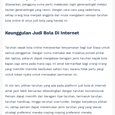
ditawarkan, pengguna cuma perlu melakukan login generasitogel melalui
tautan generasitogel yang resmi. Dengan cara-cara yang sederhana,
setiap orang bisa menjadi anggota dan mulai mengalami sensasi taruhan
bola online di situs judi bola yang handal ini.
Keunggulan Judi Bola Di Internet
Taruhan sepak bola online menawarkan kenyamanan bagi luar biasa untuk
semua penggemar. Dengan cuma memakai alat misalnya ponsel pintar
dan laptop, petaruh dapat mengakses beragam jenis taruhan sepak bola
kapan saja serta pada mana saja. Ini amat bermanfaat bagi orang-orang
yang memiliki memiliki kesibukan sehari-hari, karena tidak perlu pergi
untuk lokasi nyata untuk merasakan permainan ini.
Di sisi lain, pilihan taruhan yang ada pada platform judi bola di internet
amat jauh lebih bervariasi dibandingkan dengan taruhan konvensional.
Pemain dapat memilih dari beragam tipe taruhan, termasuk taruhan,
taruhan handicap, hingga taruhan over/under. Dengan banyaknya pilihan
ini, setiap pemain dapat menemukan jenis taruhan yang yang sesuai
strategi preferensi mereka masing-masing preferensi mereka.