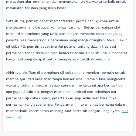
merasakan alur permainan dan menentukan waktu waktu terbaik untuk
melakukan taruhan yang lebih besar.
Setelah itu, pemain dapat memanfaatkan permainan uji coba untuk
mengexperiment berbagai kombinasi taruhan. Setiap permainan slot
memiliki mekanisme yang unik, dan dengan mencoba secara langsung,
peserta bisa mencari pola permainan yang menguntungkan. Melalui akun
uji coba PG, pemain dapat menilai potensi untung dalam tiap sesi
permainan tanpa tertekan oleh beban finansial. Cobalah untuk mencatat
hasil-hasil yang didapat untuk memperbaiki taktik di kemudian.
Akhirnya, aktifitas di permainan uji coba online memberi pemain untuk
mempelajari dari kesalahan tanpa konsekuensi. Pemain bisa mengambil
waktu untuk mempelajari setiap spin dan mengetahui apa berhasil dan
apa gagal. Selain itu, dengan memahami limitasi dan kelebihan dari
permainan uji coba rupiah, peserta akan siap sedia saat beralih ke
permainan yang sebenarnya. Pengalaman ini akan amat berharga dalam
memperbaiki kesempatan menang saat bertaruh dengan uang nyata.
slot
demo pg