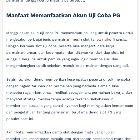
permainan dengan demo mesin slot tersebut.
Manfaat Memanfaatkan Akun Uji Coba PG
Menggunakan akun uji coba PG menawarkan peluang untuk peserta untuk
mengetahui berbagai jenis permainan mesin slot tanpa risiko finansial.
Dengan bermain slot uji coba, peserta bisa mengerti cara kerja
permainan, unsur, dan kesempatan dari ditawarkan dari tiap slot. Ini
sungguh berguna untuk pemula yang ingin ingin mempelajari dan
mengembangkan taktik sebelum masuk ke permainan dengan uang asli.
Selain itu, akun demo memberikan kesempatan peserta untuk mencoba
dengan ragam taruhan dan permainan yang berbeda. Pemain bisa
mencoba ragam kombinasi, melihat sebagaimana permainan bekerja, dan
menyetel strategi mereka tanpa adanya tekanan. Kebebasan ini
memberikan suasana yang santai nyaman bagi meningkatkan kemampuan
dan pengetahuan tentang permainan, terutama demo slot PG yang
populer saat ini.
Akhir kata, memanfaatkan demo slot dengan mata uang rupiah
memberikan kesempatan pemain agar merasakan pengalaman nyata dari