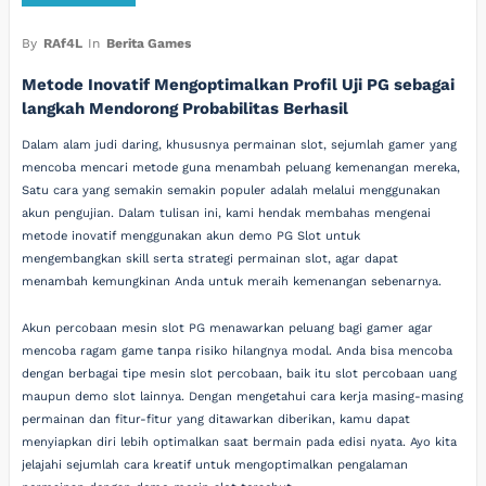
By
RAf4L
In
Berita Games
Metode Inovatif Mengoptimalkan Profil Uji PG sebagai
langkah Mendorong Probabilitas Berhasil
Dalam alam judi daring, khususnya permainan slot, sejumlah gamer yang
mencoba mencari metode guna menambah peluang kemenangan mereka,
Satu cara yang semakin semakin populer adalah melalui menggunakan
akun pengujian. Dalam tulisan ini, kami hendak membahas mengenai
metode inovatif menggunakan akun demo PG Slot untuk
mengembangkan skill serta strategi permainan slot, agar dapat
menambah kemungkinan Anda untuk meraih kemenangan sebenarnya.
Akun percobaan mesin slot PG menawarkan peluang bagi gamer agar
mencoba ragam game tanpa risiko hilangnya modal. Anda bisa mencoba
dengan berbagai tipe mesin slot percobaan, baik itu slot percobaan uang
maupun demo slot lainnya. Dengan mengetahui cara kerja masing-masing
permainan dan fitur-fitur yang ditawarkan diberikan, kamu dapat
menyiapkan diri lebih optimalkan saat bermain pada edisi nyata. Ayo kita
jelajahi sejumlah cara kreatif untuk mengoptimalkan pengalaman