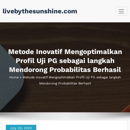
Skip
livebythesunshine.com
to
content
Metode Inovatif Mengoptimalkan
Profil Uji PG sebagai langkah
Mendorong Probabilitas Berhasil
Home
»
Metode Inovatif Mengoptimalkan Profil Uji PG sebagai langkah
Mendorong Probabilitas Berhasil
July 29, 2025