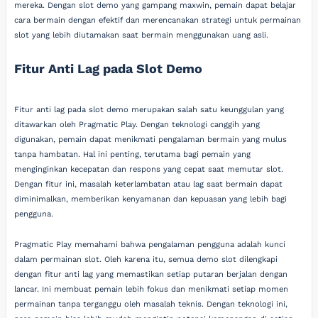
mereka. Dengan slot demo yang gampang maxwin, pemain dapat belajar
cara bermain dengan efektif dan merencanakan strategi untuk permainan
slot yang lebih diutamakan saat bermain menggunakan uang asli.
Fitur Anti Lag pada Slot Demo
Fitur anti lag pada slot demo merupakan salah satu keunggulan yang
ditawarkan oleh Pragmatic Play. Dengan teknologi canggih yang
digunakan, pemain dapat menikmati pengalaman bermain yang mulus
tanpa hambatan. Hal ini penting, terutama bagi pemain yang
menginginkan kecepatan dan respons yang cepat saat memutar slot.
Dengan fitur ini, masalah keterlambatan atau lag saat bermain dapat
diminimalkan, memberikan kenyamanan dan kepuasan yang lebih bagi
pengguna.
Pragmatic Play memahami bahwa pengalaman pengguna adalah kunci
dalam permainan slot. Oleh karena itu, semua demo slot dilengkapi
dengan fitur anti lag yang memastikan setiap putaran berjalan dengan
lancar. Ini membuat pemain lebih fokus dan menikmati setiap momen
permainan tanpa terganggu oleh masalah teknis. Dengan teknologi ini,