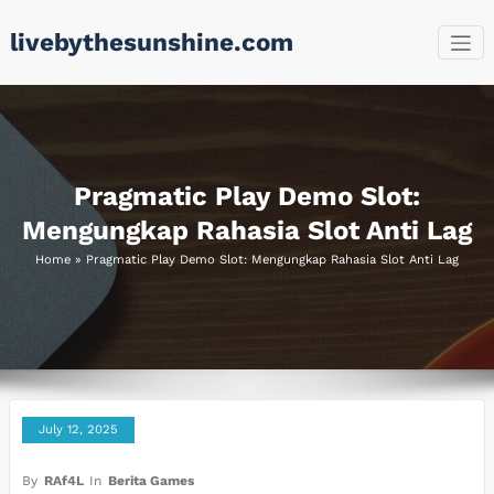
Skip
livebythesunshine.com
to
content
Pragmatic Play Demo Slot:
Mengungkap Rahasia Slot Anti Lag
Home
»
Pragmatic Play Demo Slot: Mengungkap Rahasia Slot Anti Lag
July 12, 2025
By
RAf4L
In
Berita Games