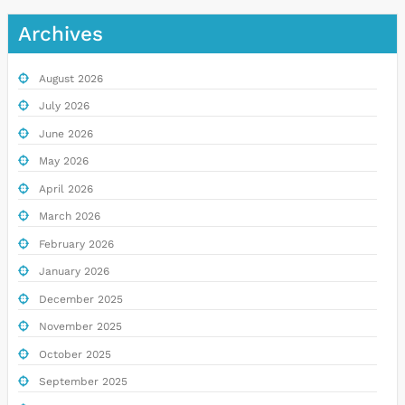
Archives
August 2026
July 2026
June 2026
May 2026
April 2026
March 2026
February 2026
January 2026
December 2025
November 2025
October 2025
September 2025