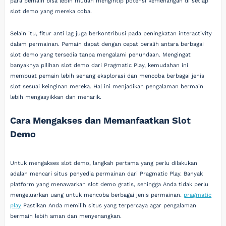
para pemain bisa lebih mudah mengintip potensi kemenangan di setiap
slot demo yang mereka coba.
Selain itu, fitur anti lag juga berkontribusi pada peningkatan interactivity
dalam permainan. Pemain dapat dengan cepat beralih antara berbagai
slot demo yang tersedia tanpa mengalami penundaan. Mengingat
banyaknya pilihan slot demo dari Pragmatic Play, kemudahan ini
membuat pemain lebih senang eksplorasi dan mencoba berbagai jenis
slot sesuai keinginan mereka. Hal ini menjadikan pengalaman bermain
lebih mengasyikkan dan menarik.
Cara Mengakses dan Memanfaatkan Slot
Demo
Untuk mengakses slot demo, langkah pertama yang perlu dilakukan
adalah mencari situs penyedia permainan dari Pragmatic Play. Banyak
platform yang menawarkan slot demo gratis, sehingga Anda tidak perlu
mengeluarkan uang untuk mencoba berbagai jenis permainan.
pragmatic
play
Pastikan Anda memilih situs yang terpercaya agar pengalaman
bermain lebih aman dan menyenangkan.