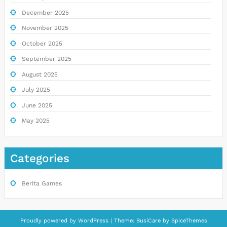
December 2025
November 2025
October 2025
September 2025
August 2025
July 2025
June 2025
May 2025
Categories
Berita Games
Proudly powered by
WordPress
| Theme:
BusiCare
by
SpiceThemes