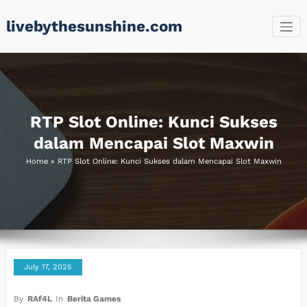
Skip
livebythesunshine.com
to
content
RTP Slot Online: Kunci Sukses
dalam Mencapai Slot Maxwin
Home
»
RTP Slot Online: Kunci Sukses dalam Mencapai Slot Maxwin
July 17, 2025
By
RAf4L
In
Berita Games