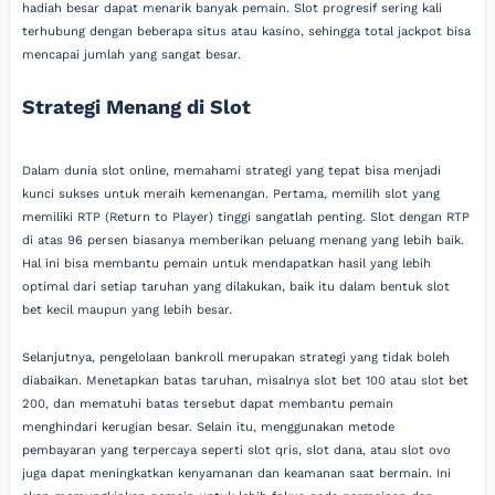
hadiah besar dapat menarik banyak pemain. Slot progresif sering kali
terhubung dengan beberapa situs atau kasino, sehingga total jackpot bisa
mencapai jumlah yang sangat besar.
Strategi Menang di Slot
Dalam dunia slot online, memahami strategi yang tepat bisa menjadi
kunci sukses untuk meraih kemenangan. Pertama, memilih slot yang
memiliki RTP (Return to Player) tinggi sangatlah penting. Slot dengan RTP
di atas 96 persen biasanya memberikan peluang menang yang lebih baik.
Hal ini bisa membantu pemain untuk mendapatkan hasil yang lebih
optimal dari setiap taruhan yang dilakukan, baik itu dalam bentuk slot
bet kecil maupun yang lebih besar.
Selanjutnya, pengelolaan bankroll merupakan strategi yang tidak boleh
diabaikan. Menetapkan batas taruhan, misalnya slot bet 100 atau slot bet
200, dan mematuhi batas tersebut dapat membantu pemain
menghindari kerugian besar. Selain itu, menggunakan metode
pembayaran yang terpercaya seperti slot qris, slot dana, atau slot ovo
juga dapat meningkatkan kenyamanan dan keamanan saat bermain. Ini