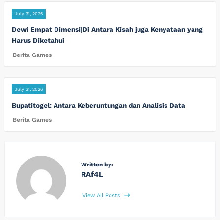
July 31, 2026
Dewi Empat Dimensi|Di Antara Kisah juga Kenyataan yang
Harus Diketahui
Berita Games
July 31, 2026
Bupatitogel: Antara Keberuntungan dan Analisis Data
Berita Games
Written by:
RAf4L
View All Posts