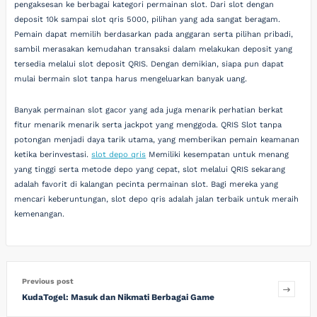
pengaksesan ke berbagai kategori permainan slot. Dari slot dengan
deposit 10k sampai slot qris 5000, pilihan yang ada sangat beragam.
Pemain dapat memilih berdasarkan pada anggaran serta pilihan pribadi,
sambil merasakan kemudahan transaksi dalam melakukan deposit yang
tersedia melalui slot deposit QRIS. Dengan demikian, siapa pun dapat
mulai bermain slot tanpa harus mengeluarkan banyak uang.
Banyak permainan slot gacor yang ada juga menarik perhatian berkat
fitur menarik menarik serta jackpot yang menggoda. QRIS Slot tanpa
potongan menjadi daya tarik utama, yang memberikan pemain keamanan
ketika berinvestasi.
slot depo qris
Memiliki kesempatan untuk menang
yang tinggi serta metode depo yang cepat, slot melalui QRIS sekarang
adalah favorit di kalangan pecinta permainan slot. Bagi mereka yang
mencari keberuntungan, slot depo qris adalah jalan terbaik untuk meraih
kemenangan.
Previous post
KudaTogel: Masuk dan Nikmati Berbagai Game