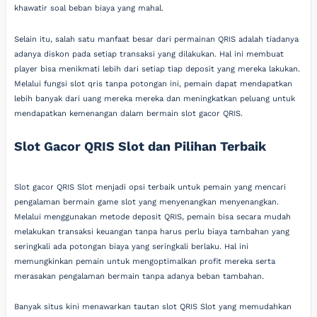
khawatir soal beban biaya yang mahal.
Selain itu, salah satu manfaat besar dari permainan QRIS adalah tiadanya
adanya diskon pada setiap transaksi yang dilakukan. Hal ini membuat
player bisa menikmati lebih dari setiap tiap deposit yang mereka lakukan.
Melalui fungsi slot qris tanpa potongan ini, pemain dapat mendapatkan
lebih banyak dari uang mereka mereka dan meningkatkan peluang untuk
mendapatkan kemenangan dalam bermain slot gacor QRIS.
Slot Gacor QRIS Slot dan Pilihan Terbaik
Slot gacor QRIS Slot menjadi opsi terbaik untuk pemain yang mencari
pengalaman bermain game slot yang menyenangkan menyenangkan.
Melalui menggunakan metode deposit QRIS, pemain bisa secara mudah
melakukan transaksi keuangan tanpa harus perlu biaya tambahan yang
seringkali ada potongan biaya yang seringkali berlaku. Hal ini
memungkinkan pemain untuk mengoptimalkan profit mereka serta
merasakan pengalaman bermain tanpa adanya beban tambahan.
Banyak situs kini menawarkan tautan slot QRIS Slot yang memudahkan