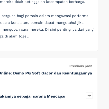
r mereka tidak ketinggalan kesempatan berharga.
at berguna bagi pemain dalam mengawasi performa
ecara konsisten, pemain dapat mengetahui jika
h mengubah cara mereka. Di sini pentingnya dari yang
ga di alam togel.
Previous post
 Online: Demo PG Soft Gacor dan Keuntungannya
nakannya sebagai sarana Mencapai