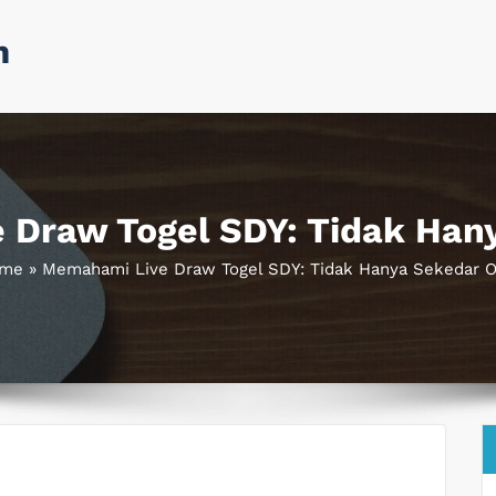
m
Draw Togel SDY: Tidak Han
me
»
Memahami Live Draw Togel SDY: Tidak Hanya Sekedar O