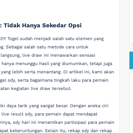
 Tidak Hanya Sekedar Opsi
SDY Togel sudah menjadi salah satu elemen yang
ng. Sebagai salah satu metode cara untuk
 langsung, live draw ini menawarkan sensasi
a hanya menunggu hasil yang diumumkan, tetapi juga
ang lebih serta menantang. Di artikel ini, kami akan
ogel sdy, serta bagaimana tingkah laku para pemain
tan kegiatan live draw tersebut.
i daya tarik yang sangat besar. Dengan aneka ciri
 live result sdy, para pemain dapat mendapat
rinya, sdy hari ini menantikan partisipasi para pemain
pat keberuntungan. Selain itu, rekap sdy dan rekap