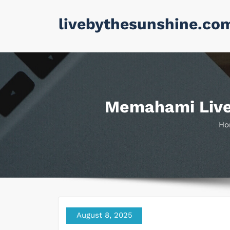
Skip
livebythesunshine.co
to
content
Memahami Live 
Ho
August 8, 2025