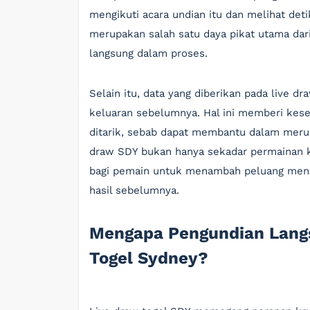
mengikuti acara undian itu dan melihat deti
merupakan salah satu daya pikat utama dari
langsung dalam proses.
Selain itu, data yang diberikan pada live dr
keluaran sebelumnya. Hal ini memberi kese
ditarik, sebab dapat membantu dalam meru
draw SDY bukan hanya sekadar permainan 
bagi pemain untuk menambah peluang mena
hasil sebelumnya.
Mengapa Pengundian Lang
Togel Sydney?