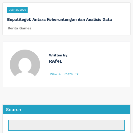
July 31, 2026
Bupatitogel: Antara Keberuntungan dan Analisis Data
Berita Games
Written by:
RAf4L
View All Posts
Search