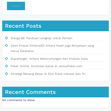
Search
Recent Posts
Warga 88: Panduan Lengkap untuk Pemain
Dewi Empat Dimensi|Di Antara Kisah juga Kenyataan yang
Harus Diketahui
Bupatitogel: Antara Keberuntungan dan Analisis Data
Poker Online: Dominasi Game di JeniusPoker.com
Strategi Menang Besar di Slot Pulsa Indosat dan Tri
Recent Comments
No comments to show.