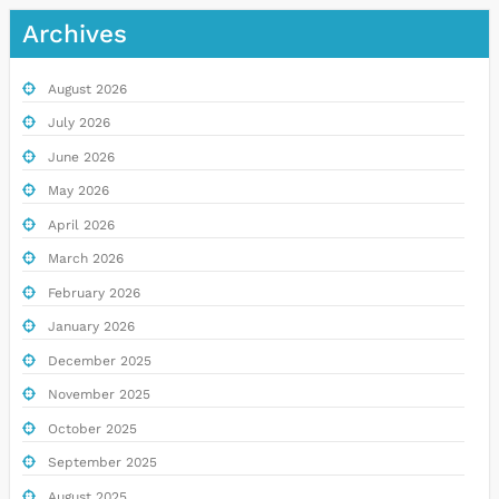
Archives
August 2026
July 2026
June 2026
May 2026
April 2026
March 2026
February 2026
January 2026
December 2025
November 2025
October 2025
September 2025
August 2025