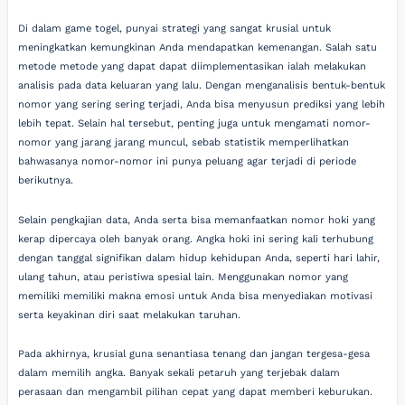
Di dalam game togel, punyai strategi yang sangat krusial untuk
meningkatkan kemungkinan Anda mendapatkan kemenangan. Salah satu
metode metode yang dapat dapat diimplementasikan ialah melakukan
analisis pada data keluaran yang lalu. Dengan menganalisis bentuk-bentuk
nomor yang sering sering terjadi, Anda bisa menyusun prediksi yang lebih
lebih tepat. Selain hal tersebut, penting juga untuk mengamati nomor-
nomor yang jarang jarang muncul, sebab statistik memperlihatkan
bahwasanya nomor-nomor ini punya peluang agar terjadi di periode
berikutnya.
Selain pengkajian data, Anda serta bisa memanfaatkan nomor hoki yang
kerap dipercaya oleh banyak orang. Angka hoki ini sering kali terhubung
dengan tanggal signifikan dalam hidup kehidupan Anda, seperti hari lahir,
ulang tahun, atau peristiwa spesial lain. Menggunakan nomor yang
memiliki memiliki makna emosi untuk Anda bisa menyediakan motivasi
serta keyakinan diri saat melakukan taruhan.
Pada akhirnya, krusial guna senantiasa tenang dan jangan tergesa-gesa
dalam memilih angka. Banyak sekali petaruh yang terjebak dalam
perasaan dan mengambil pilihan cepat yang dapat memberi keburukan.