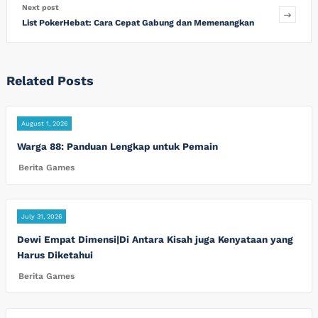
Next post
List PokerHebat: Cara Cepat Gabung dan Memenangkan
Related Posts
August 1, 2026
Warga 88: Panduan Lengkap untuk Pemain
Berita Games
July 31, 2026
Dewi Empat Dimensi|Di Antara Kisah juga Kenyataan yang
Harus Diketahui
Berita Games