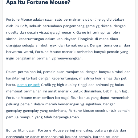
Apa itu Fortune Mouse?
Fortune Mouse adalah salah satu permainan slot online yg diciptakan
oleh PG Soft, sebuah perusahaan pengembang game yg dikenal dengan
novelty dan desain visualnya yg menarik. Game ini terinspirasi oleh
simbol keberuntungan dalam kebudayaan Tiongkok, di mana tikus
dianggap sebagai simbol rejeki dan kemakmuran. Dengan tema cerah dan
berwarna-warni, Fortune Mouse menarik perhatian banyak pemain yang
ingin pengalaman bermain yg menyenangkan.
Dalam permainan ini, pemain akan menjumpai dengan banyak simbol dan
karakter yg terkait dengan keberuntungan, misalnya koin emas dan peti
harta.
demo pg soft
Grafik yg high quality tinggi dan animasi yg halus
membuat permainan ini amat menarik untuk dimainkan. Lebih jauh lagi,
Fortune Mouse memberikan berbagai fitur bonus yang dapat menambah
peluang pemain dalam meraih kemenangan yg signifikan. Dengan
gameplay gameplay yang sederhana, Fortune Mouse cocok untuk pemain
pemula maupun yang telah berpengalaman.
Bonus fitur dalam Fortune Mouse sering mencakup putaran gratis dan
pengganda yg dapat mendongkrak jackpot pemain. Karena peluang