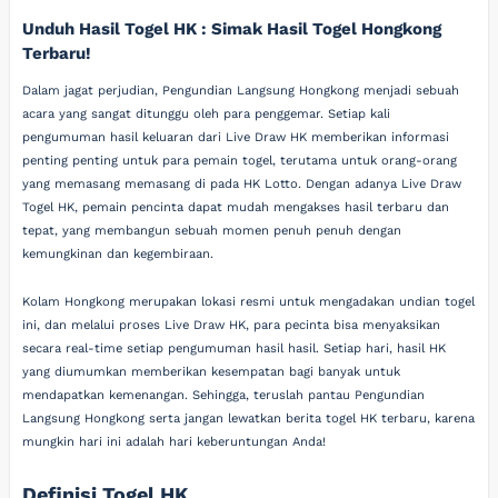
Unduh Hasil Togel HK : Simak Hasil Togel Hongkong
Terbaru!
Dalam jagat perjudian, Pengundian Langsung Hongkong menjadi sebuah
acara yang sangat ditunggu oleh para penggemar. Setiap kali
pengumuman hasil keluaran dari Live Draw HK memberikan informasi
penting penting untuk para pemain togel, terutama untuk orang-orang
yang memasang memasang di pada HK Lotto. Dengan adanya Live Draw
Togel HK, pemain pencinta dapat mudah mengakses hasil terbaru dan
tepat, yang membangun sebuah momen penuh penuh dengan
kemungkinan dan kegembiraan.
Kolam Hongkong merupakan lokasi resmi untuk mengadakan undian togel
ini, dan melalui proses Live Draw HK, para pecinta bisa menyaksikan
secara real-time setiap pengumuman hasil hasil. Setiap hari, hasil HK
yang diumumkan memberikan kesempatan bagi banyak untuk
mendapatkan kemenangan. Sehingga, teruslah pantau Pengundian
Langsung Hongkong serta jangan lewatkan berita togel HK terbaru, karena
mungkin hari ini adalah hari keberuntungan Anda!
Definisi Togel HK