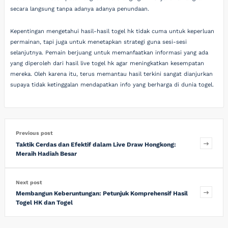
secara langsung tanpa adanya adanya penundaan.
Kepentingan mengetahui hasil-hasil togel hk tidak cuma untuk keperluan
permainan, tapi juga untuk menetapkan strategi guna sesi-sesi
selanjutnya. Pemain berjuang untuk memanfaatkan informasi yang ada
yang diperoleh dari hasil live togel hk agar meningkatkan kesempatan
mereka. Oleh karena itu, terus memantau hasil terkini sangat dianjurkan
supaya tidak ketinggalan mendapatkan info yang berharga di dunia togel.
Previous post
Taktik Cerdas dan Efektif dalam Live Draw Hongkong:
Meraih Hadiah Besar
Next post
Membangun Keberuntungan: Petunjuk Komprehensif Hasil
Togel HK dan Togel