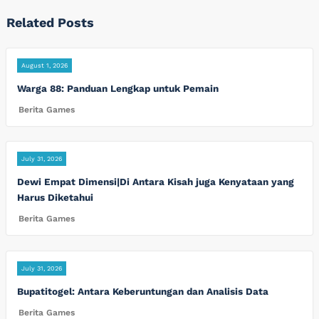
Related Posts
August 1, 2026
Warga 88: Panduan Lengkap untuk Pemain
Berita Games
July 31, 2026
Dewi Empat Dimensi|Di Antara Kisah juga Kenyataan yang
Harus Diketahui
Berita Games
July 31, 2026
Bupatitogel: Antara Keberuntungan dan Analisis Data
Berita Games