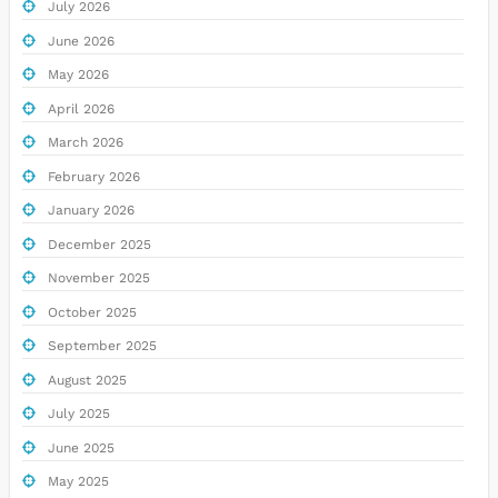
July 2026
June 2026
May 2026
April 2026
March 2026
February 2026
January 2026
December 2025
November 2025
October 2025
September 2025
August 2025
July 2025
June 2025
May 2025