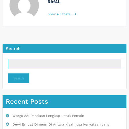
RAf4L
View All Posts
Search
Search
Recent Posts
Warga 88: Panduan Lengkap untuk Pemain
Dewi Empat Dimensi|Di Antara Kisah juga Kenyataan yang