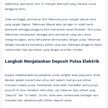
sederhana, permainan slot Tri menjadi alternatif yang menarik untuk
pengguna kartu.
Tidak tertinggal, permainan slot Telkomsel pula menjadi sebuah jenis
yang sangat digerai. Telkomsel dikenal akan jaringan ini stabil serta
ekstensif, sehingga pengguna bisa memainkan tanpa khawatir. Slot pulsa
Telkomsel menawarkan berbagai jenis permainan yang seru serta
menguntungkan, serta kemudahan bertransaksi dengan pulsa Telkomsel.
Dengan banyaknya banyaknya pilihan yang ada, beberapa pengguna dapat
menentukan tipe permainan yang dengan provider mereka.
Langkah Menjalankan Deposit Pulsa Elektrik
Supaya melaksanakannya pengisian pulsa, langkah awal yang perlu Anda
lakukan adalah menentukan situs slot seperti mempunyai pilihan
transaksi melalui pulsa. Pastikanlah Anda telah mendaftar serta punya
account di situs tersebut. Kemudian, cari halaman atau pilihan yang
"Deposit" dan "Isi Saldo". Di sini, Anda akan menemukan berbagai cara
transaksi dan sebaiknya pilih pilihan deposit pulsa.