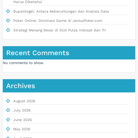
Harus Diketahui
Bupatitogel: Antara Keberuntungan dan Analisis Data
Poker Online: Dominasi Game di JeniusPoker.com
Strategi Menang Besar di Slot Pulsa Indosat dan Tri
Recent Comments
No comments to show.
Archives
August 2026
July 2026
June 2026
May 2026