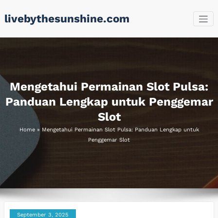
Skip
livebythesunshine.com
to
content
Mengetahui Permainan Slot Pulsa:
Panduan Lengkap untuk Penggemar
Slot
Home
»
Mengetahui Permainan Slot Pulsa: Panduan Lengkap untuk
Penggemar Slot
September 3, 2025