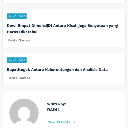
July 31, 2026
Dewi Empat Dimensi|Di Antara Kisah juga Kenyataan yang
Harus Diketahui
Berita Games
July 31, 2026
Bupatitogel: Antara Keberuntungan dan Analisis Data
Berita Games
Written by:
RAf4L
View All Posts