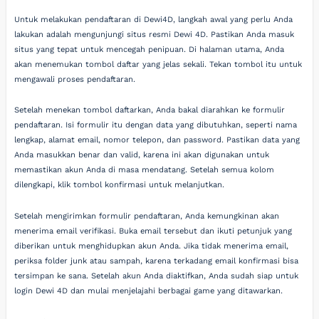
Untuk melakukan pendaftaran di Dewi4D, langkah awal yang perlu Anda
lakukan adalah mengunjungi situs resmi Dewi 4D. Pastikan Anda masuk
situs yang tepat untuk mencegah penipuan. Di halaman utama, Anda
akan menemukan tombol daftar yang jelas sekali. Tekan tombol itu untuk
mengawali proses pendaftaran.
Setelah menekan tombol daftarkan, Anda bakal diarahkan ke formulir
pendaftaran. Isi formulir itu dengan data yang dibutuhkan, seperti nama
lengkap, alamat email, nomor telepon, dan password. Pastikan data yang
Anda masukkan benar dan valid, karena ini akan digunakan untuk
memastikan akun Anda di masa mendatang. Setelah semua kolom
dilengkapi, klik tombol konfirmasi untuk melanjutkan.
Setelah mengirimkan formulir pendaftaran, Anda kemungkinan akan
menerima email verifikasi. Buka email tersebut dan ikuti petunjuk yang
diberikan untuk menghidupkan akun Anda. Jika tidak menerima email,
periksa folder junk atau sampah, karena terkadang email konfirmasi bisa
tersimpan ke sana. Setelah akun Anda diaktifkan, Anda sudah siap untuk
login Dewi 4D dan mulai menjelajahi berbagai game yang ditawarkan.