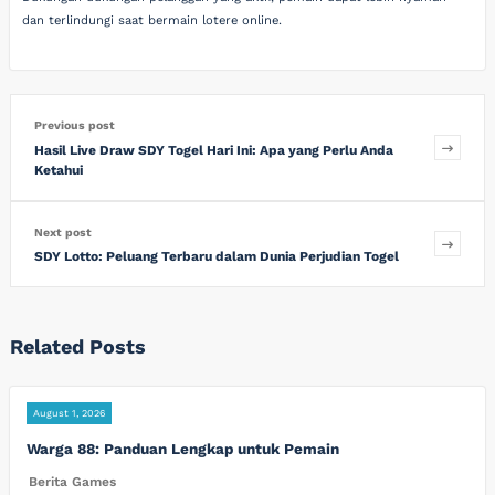
dan terlindungi saat bermain lotere online.
Previous post
Hasil Live Draw SDY Togel Hari Ini: Apa yang Perlu Anda
Ketahui
Next post
SDY Lotto: Peluang Terbaru dalam Dunia Perjudian Togel
Related Posts
August 1, 2026
Warga 88: Panduan Lengkap untuk Pemain
Berita Games