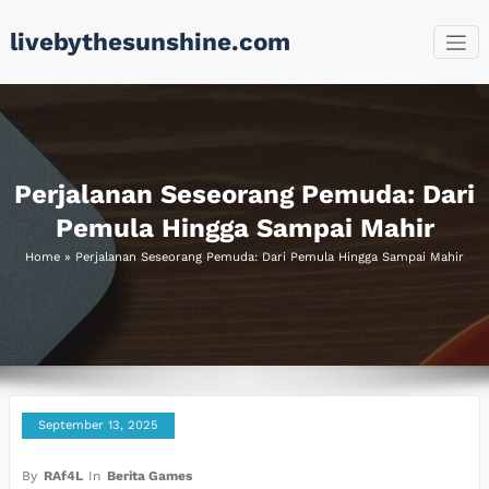
Skip
livebythesunshine.com
to
content
Perjalanan Seseorang Pemuda: Dari
Pemula Hingga Sampai Mahir
Home
»
Perjalanan Seseorang Pemuda: Dari Pemula Hingga Sampai Mahir
September 13, 2025
By
RAf4L
In
Berita Games