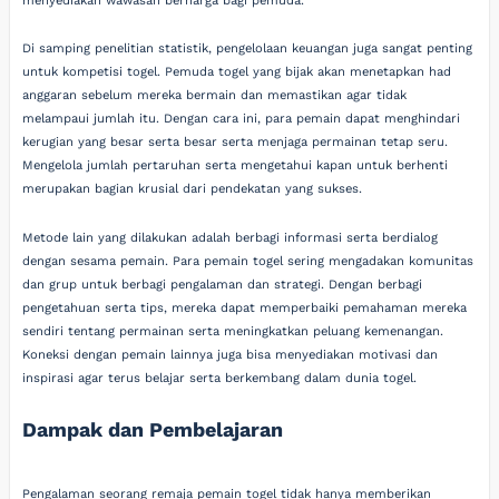
menyediakan wawasan berharga bagi pemuda.
Di samping penelitian statistik, pengelolaan keuangan juga sangat penting
untuk kompetisi togel. Pemuda togel yang bijak akan menetapkan had
anggaran sebelum mereka bermain dan memastikan agar tidak
melampaui jumlah itu. Dengan cara ini, para pemain dapat menghindari
kerugian yang besar serta besar serta menjaga permainan tetap seru.
Mengelola jumlah pertaruhan serta mengetahui kapan untuk berhenti
merupakan bagian krusial dari pendekatan yang sukses.
Metode lain yang dilakukan adalah berbagi informasi serta berdialog
dengan sesama pemain. Para pemain togel sering mengadakan komunitas
dan grup untuk berbagi pengalaman dan strategi. Dengan berbagi
pengetahuan serta tips, mereka dapat memperbaiki pemahaman mereka
sendiri tentang permainan serta meningkatkan peluang kemenangan.
Koneksi dengan pemain lainnya juga bisa menyediakan motivasi dan
inspirasi agar terus belajar serta berkembang dalam dunia togel.
Dampak dan Pembelajaran
Pengalaman seorang remaja pemain togel tidak hanya memberikan