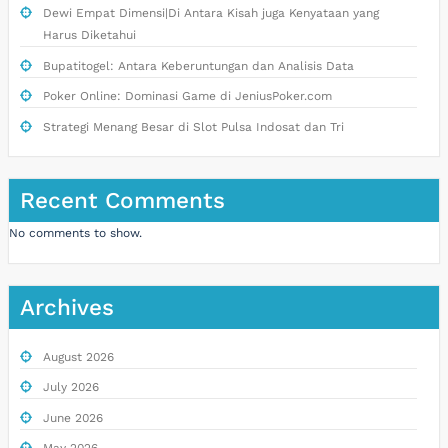
Dewi Empat Dimensi|Di Antara Kisah juga Kenyataan yang
Harus Diketahui
Bupatitogel: Antara Keberuntungan dan Analisis Data
Poker Online: Dominasi Game di JeniusPoker.com
Strategi Menang Besar di Slot Pulsa Indosat dan Tri
Recent Comments
No comments to show.
Archives
August 2026
July 2026
June 2026