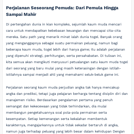
Perjalanan Seseorang Pemuda: Dari Pemula Hingga
Sampai Mahir
Di pertengahan dunia in kian kompleks, sejumlah kaum muda mencari
cara untuk mendapatkan kebebasan keuangan dan mencapai cita-cita
mereka. Satu path yang menarik minat ialah dunia togel. Banyak orang
yang menganggapnya sebagai suatu permainan peluang, namun bagi
beberapa kaum muda, togel lebih dari hanya game; itu adalah perjalanan
yang dipenuhi strategi, perhitungan, serta persahabatan. Di tulisan ini,
kita semua akan mengikuti menyusuri petualangan satu kaum muda togel
dari seorang yang baru mulai yang masih keterasingan dengan istilah-
istilahnya sampai menjadi ahli yang memahami seluk-beluk game ini.
Perjalanan seorang kaum muda perjudian angka tak hanya mencakup
angka dan prediksi, tetapi juga pelajaran berharga tentang disiplin diri dan
manajemen risiko. Berdasarkan pengalaman pertama yang penuh
semangat dan kekecewaan yang tidak terhindarkan, dia mulai
membangun pengetahuannya soal pola-pola permainan serta
kesempatan. Setiap kemenangan serta kekalahan membentuk
karakternya, mengajarkannya untuk tidak sekadar bertaruh di angka,
namun juga terhadap peluang yang lebih besar dalam kehidupan Dengan