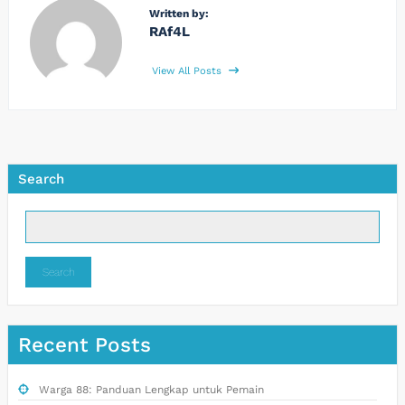
Written by:
RAf4L
View All Posts
Search
Search
Recent Posts
Warga 88: Panduan Lengkap untuk Pemain