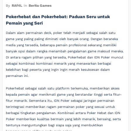
By
RAf4L
In
Berita Games
Pokerhebat dan Pokerhebat: Paduan Seru untuk
Pemain yang Seri
Dalam alam permainan deck, poker telah menjadi sebagai salah satu
game yang paling paling diminati oleh banyak orang. Dengan beraneka
media yang tersedia, beberapa pemain profesional sekarang memiliki
banyak opsi dalam rangka menambah pengalaman game maksud mereka.
Di antara ragam pilihan yang tersedia, Pokerhebat dan IDN Poker muncul
sebagai kombinasi kombinasi menarik yang menawarkan berbagai
kelebihan bagi peserta yang ingin ingin meraih kesuksesan dalam
permainan ini.
Pokerhebat sebagai salah satu platform terkemuka, memberikan akses
kepada pemain agar menikmati game yang berstandar tinggi serta fitur-
fitur menarik. Sementara itu, IDN Poker sebagai jaringan permainan
terintegrasi memberikan ragam permainan poker yang sesuai untuk
berbagai tingkatan pengalaman. Kombinasi antara Poker Hebat dan IDN
Poker memberikan kualitas bermain yang lebih menarik, bersaing, serta
tentunya menguntungkan bagi siapa saja yang membuktikan