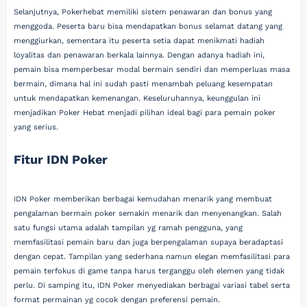
Selanjutnya, Pokerhebat memiliki sistem penawaran dan bonus yang
menggoda. Peserta baru bisa mendapatkan bonus selamat datang yang
menggiurkan, sementara itu peserta setia dapat menikmati hadiah
loyalitas dan penawaran berkala lainnya. Dengan adanya hadiah ini,
pemain bisa memperbesar modal bermain sendiri dan memperluas masa
bermain, dimana hal ini sudah pasti menambah peluang kesempatan
untuk mendapatkan kemenangan. Keseluruhannya, keunggulan ini
menjadikan Poker Hebat menjadi pilihan ideal bagi para pemain poker
yang serius.
Fitur IDN Poker
IDN Poker memberikan berbagai kemudahan menarik yang membuat
pengalaman bermain poker semakin menarik dan menyenangkan. Salah
satu fungsi utama adalah tampilan yg ramah pengguna, yang
memfasilitasi pemain baru dan juga berpengalaman supaya beradaptasi
dengan cepat. Tampilan yang sederhana namun elegan memfasilitasi para
pemain terfokus di game tanpa harus terganggu oleh elemen yang tidak
perlu. Di samping itu, IDN Poker menyediakan berbagai variasi tabel serta
format permainan yg cocok dengan preferensi pemain.