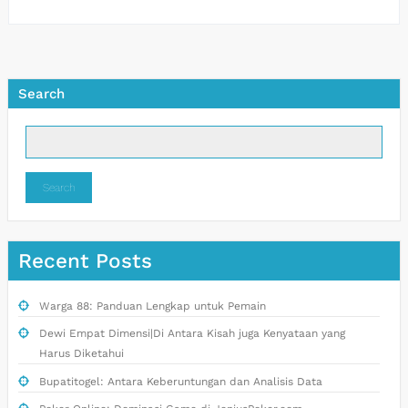
Search
Search
Recent Posts
Warga 88: Panduan Lengkap untuk Pemain
Dewi Empat Dimensi|Di Antara Kisah juga Kenyataan yang
Harus Diketahui
Bupatitogel: Antara Keberuntungan dan Analisis Data