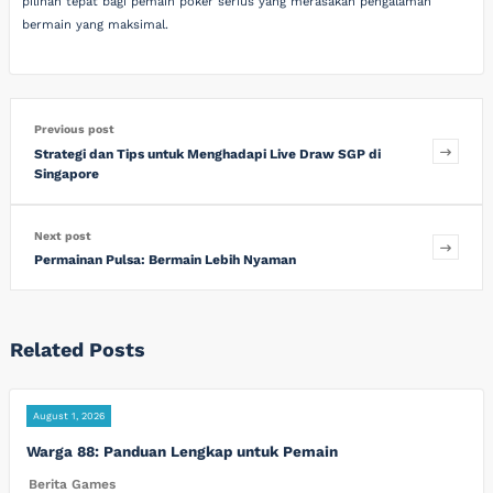
pilihan tepat bagi pemain poker serius yang merasakan pengalaman
bermain yang maksimal.
Previous post
Strategi dan Tips untuk Menghadapi Live Draw SGP di
Singapore
Next post
Permainan Pulsa: Bermain Lebih Nyaman
Related Posts
August 1, 2026
Warga 88: Panduan Lengkap untuk Pemain
Berita Games