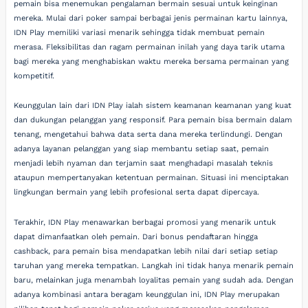
pemain bisa menemukan pengalaman bermain sesuai untuk keinginan
mereka. Mulai dari poker sampai berbagai jenis permainan kartu lainnya,
IDN Play memiliki variasi menarik sehingga tidak membuat pemain
merasa. Fleksibilitas dan ragam permainan inilah yang daya tarik utama
bagi mereka yang menghabiskan waktu mereka bersama permainan yang
kompetitif.
Keunggulan lain dari IDN Play ialah sistem keamanan keamanan yang kuat
dan dukungan pelanggan yang responsif. Para pemain bisa bermain dalam
tenang, mengetahui bahwa data serta dana mereka terlindungi. Dengan
adanya layanan pelanggan yang siap membantu setiap saat, pemain
menjadi lebih nyaman dan terjamin saat menghadapi masalah teknis
ataupun mempertanyakan ketentuan permainan. Situasi ini menciptakan
lingkungan bermain yang lebih profesional serta dapat dipercaya.
Terakhir, IDN Play menawarkan berbagai promosi yang menarik untuk
dapat dimanfaatkan oleh pemain. Dari bonus pendaftaran hingga
cashback, para pemain bisa mendapatkan lebih nilai dari setiap setiap
taruhan yang mereka tempatkan. Langkah ini tidak hanya menarik pemain
baru, melainkan juga menambah loyalitas pemain yang sudah ada. Dengan
adanya kombinasi antara beragam keunggulan ini, IDN Play merupakan