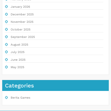
January 2026
December 2025
November 2025
October 2025
September 2025
August 2025
July 2025
June 2025
May 2025
Categories
Berita Games