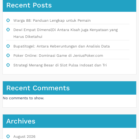
Recent Posts
Warga 88: Panduan Lengkap untuk Pemain
Dewi Empat Dimensi|Di Antara Kisah juga Kenyataan yang
Harus Diketahui
Bupatitogel: Antara Keberuntungan dan Analisis Data
Poker Online: Dominasi Game di JeniusPoker.com
Strategi Menang Besar di Slot Pulsa Indosat dan Tri
Recent Comments
No comments to show.
Archives
August 2026