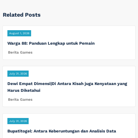
Related Posts
August 1, 2026
Warga 88: Panduan Lengkap untuk Pemain
Berita Games
July 31, 2026
Dewi Empat Dimensi|Di Antara Kisah juga Kenyataan yang
Harus Diketahui
Berita Games
July 31, 2026
Bupatitogel: Antara Keberuntungan dan Analisis Data