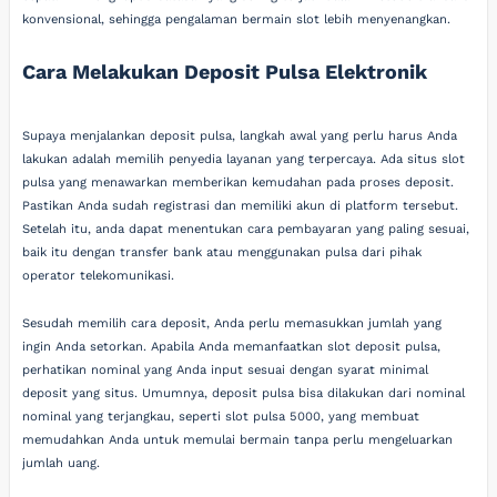
konvensional, sehingga pengalaman bermain slot lebih menyenangkan.
Cara Melakukan Deposit Pulsa Elektronik
Supaya menjalankan deposit pulsa, langkah awal yang perlu harus Anda
lakukan adalah memilih penyedia layanan yang terpercaya. Ada situs slot
pulsa yang menawarkan memberikan kemudahan pada proses deposit.
Pastikan Anda sudah registrasi dan memiliki akun di platform tersebut.
Setelah itu, anda dapat menentukan cara pembayaran yang paling sesuai,
baik itu dengan transfer bank atau menggunakan pulsa dari pihak
operator telekomunikasi.
Sesudah memilih cara deposit, Anda perlu memasukkan jumlah yang
ingin Anda setorkan. Apabila Anda memanfaatkan slot deposit pulsa,
perhatikan nominal yang Anda input sesuai dengan syarat minimal
deposit yang situs. Umumnya, deposit pulsa bisa dilakukan dari nominal
nominal yang terjangkau, seperti slot pulsa 5000, yang membuat
memudahkan Anda untuk memulai bermain tanpa perlu mengeluarkan
jumlah uang.