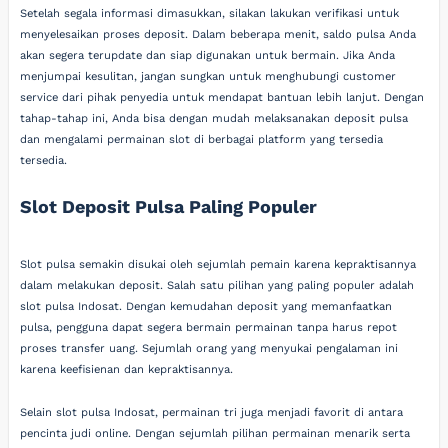
Setelah segala informasi dimasukkan, silakan lakukan verifikasi untuk
menyelesaikan proses deposit. Dalam beberapa menit, saldo pulsa Anda
akan segera terupdate dan siap digunakan untuk bermain. Jika Anda
menjumpai kesulitan, jangan sungkan untuk menghubungi customer
service dari pihak penyedia untuk mendapat bantuan lebih lanjut. Dengan
tahap-tahap ini, Anda bisa dengan mudah melaksanakan deposit pulsa
dan mengalami permainan slot di berbagai platform yang tersedia
tersedia.
Slot Deposit Pulsa Paling Populer
Slot pulsa semakin disukai oleh sejumlah pemain karena kepraktisannya
dalam melakukan deposit. Salah satu pilihan yang paling populer adalah
slot pulsa Indosat. Dengan kemudahan deposit yang memanfaatkan
pulsa, pengguna dapat segera bermain permainan tanpa harus repot
proses transfer uang. Sejumlah orang yang menyukai pengalaman ini
karena keefisienan dan kepraktisannya.
Selain slot pulsa Indosat, permainan tri juga menjadi favorit di antara
pencinta judi online. Dengan sejumlah pilihan permainan menarik serta