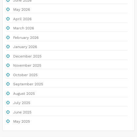
June 2026
May 2026
April 2026
March 2026
February 2026
January 2026
December 2025
November 2025
October 2025
September 2025
August 2025
July 2025
June 2025
May 2025