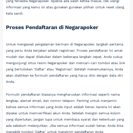
yang tersedia Negarapoker. Apabila ada salah ketika masuk, cek ulangi
informasi yang kamu isi atau gunakan gunakan pilihan untuk reset ulang
kata sandi.
Proses Pendaftaran di Negarapoker
Untuk mengawali pengalaman bermain di Negarapoker, langkah pertama
yang perlu Anda kerjakan adalah registrasi. Proses pendaftaran ini amat
mudah dan dapat dilakukan dalam beberapa langkah cepat. Anda cukup
mengunjungi situs resmi Negarapoker dan mencari-cari tombol atau link
yang bertuliskan ‘Daftar’ atau ‘Registrasi’. Setelah menemukannya, Anda
akan dialihkan ke formulir pendaftaran yang harus diisi dengan data diri
Anda.
Formulir pendaftaran biasanya mengharuskan informasi seperti nama
lengkap, alamat email, dan nomor telepon. Penting untuk menjamin
bahwa semua informasi yang Anda input adalah benar, karena ini akan
dipakai untuk memverifikasi akun Anda. Setelah mengisi semua kolom
yang diperlukan, jangan lupa untuk membaca syarat dan ketentuan yang
ada sebelum melanjutkan. Jika semua informasi sudah benar, Anda bisa
mengklik tombol ‘Daftar’ untuk mengirim pendaftaran Anda.