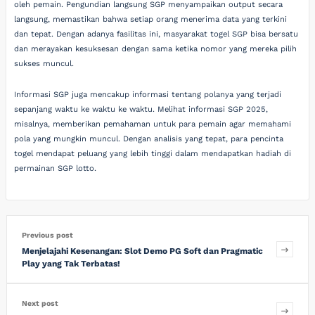
oleh pemain. Pengundian langsung SGP menyampaikan output secara
langsung, memastikan bahwa setiap orang menerima data yang terkini
dan tepat. Dengan adanya fasilitas ini, masyarakat togel SGP bisa bersatu
dan merayakan kesuksesan dengan sama ketika nomor yang mereka pilih
sukses muncul.
Informasi SGP juga mencakup informasi tentang polanya yang terjadi
sepanjang waktu ke waktu ke waktu. Melihat informasi SGP 2025,
misalnya, memberikan pemahaman untuk para pemain agar memahami
pola yang mungkin muncul. Dengan analisis yang tepat, para pencinta
togel mendapat peluang yang lebih tinggi dalam mendapatkan hadiah di
permainan SGP lotto.
Previous post
Menjelajahi Kesenangan: Slot Demo PG Soft dan Pragmatic
Play yang Tak Terbatas!
Next post