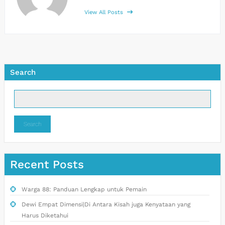
View All Posts
Search
Search
Recent Posts
Warga 88: Panduan Lengkap untuk Pemain
Dewi Empat Dimensi|Di Antara Kisah juga Kenyataan yang
Harus Diketahui