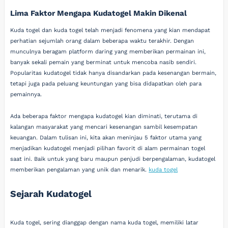
Lima Faktor Mengapa Kudatogel Makin Dikenal
Kuda togel dan kuda togel telah menjadi fenomena yang kian mendapat
perhatian sejumlah orang dalam beberapa waktu terakhir. Dengan
munculnya beragam platform daring yang memberikan permainan ini,
banyak sekali pemain yang berminat untuk mencoba nasib sendiri.
Popularitas kudatogel tidak hanya disandarkan pada kesenangan bermain,
tetapi juga pada peluang keuntungan yang bisa didapatkan oleh para
pemainnya.
Ada beberapa faktor mengapa kudatogel kian diminati, terutama di
kalangan masyarakat yang mencari kesenangan sambil kesempatan
keuangan. Dalam tulisan ini, kita akan meninjau 5 faktor utama yang
menjadikan kudatogel menjadi pilihan favorit di alam permainan togel
saat ini. Baik untuk yang baru maupun penjudi berpengalaman, kudatogel
memberikan pengalaman yang unik dan menarik.
kuda togel
Sejarah Kudatogel
Kuda togel, sering dianggap dengan nama kuda togel, memiliki latar