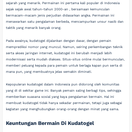
sejarah yang menarik. Permainan ini pertama kali populer di Indonesia
sejak sejak awal tahun-tahun 2000-an , bersamaan kemunculan
bermacam-macam jenis perjudian didasarkan angka. Permainan ini
menawarkan satu pengalaman berbeda, mencampurkan unsur nasib dan
taktik yang menarik banyak orang.
Pada awalnya, kudatogel dijalankan dengan dasar, dengan pemain
memprediksi nomor yang muncul. Namun, seiring perkembangan teknik
serta akses jaringan internet, kudatogel ini berubah menjadi lebih
modernisasi serta mudah diakses. Situs-situs online mulai bermunculan,
memberi peluang kepada para pemain untuk berlaga kapan pun serta di
mana pun, yang membuatnya jelas semakin diminati.
Kepopuleran kudatogel dalam Indonesia pun didorong oleh komunitas
yang di di sekitar game ini. Banyak pemain saling berbagi tips, sehingga
memberikan suasana sosial yang kaya pengalaman bermain. Hal ini
membuat kudatogel tidak hanya sekadar permainan, tetapi juga sebagai
kegiatan yang menghubungkan orang-orang dengan minat yang sama.
Keuntungan Bermain Di Kudatogel