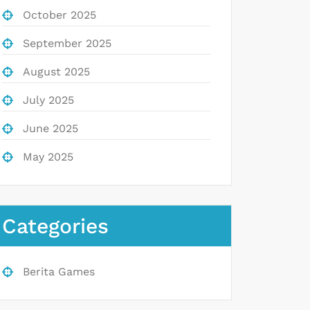
October 2025
September 2025
August 2025
July 2025
June 2025
May 2025
Categories
Berita Games