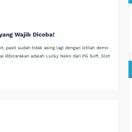
yang Wajib Dicoba!
, pasti sudah tidak asing lagi dengan istilah demo
ai dibicarakan adalah Lucky Neko dari PG Soft. Slot