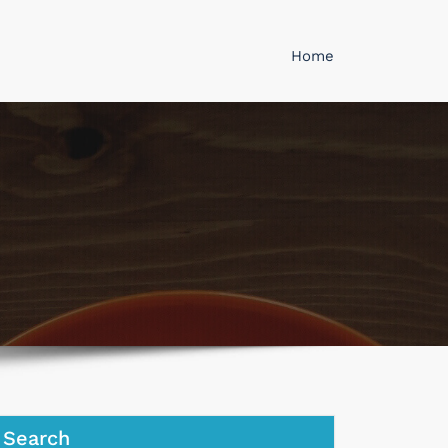
Home
Search