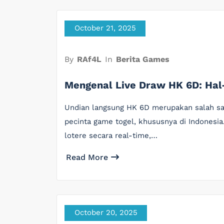
October 21, 2025
By
RAf4L
In
Berita Games
Mengenal Live Draw HK 6D: Hal-
Undian langsung HK 6D merupakan salah sat
pecinta game togel, khususnya di Indonesia.
lotere secara real-time,…
Read More
October 20, 2025