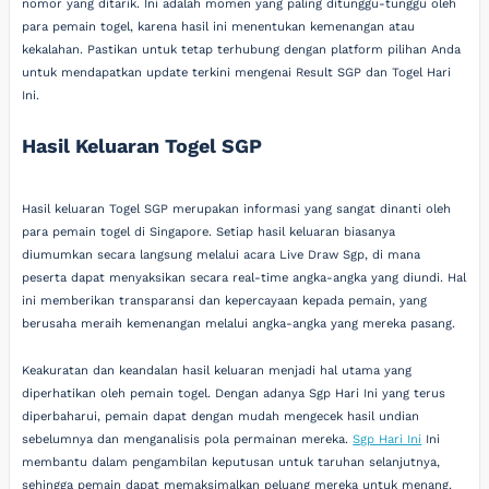
nomor yang ditarik. Ini adalah momen yang paling ditunggu-tunggu oleh
para pemain togel, karena hasil ini menentukan kemenangan atau
kekalahan. Pastikan untuk tetap terhubung dengan platform pilihan Anda
untuk mendapatkan update terkini mengenai Result SGP dan Togel Hari
Ini.
Hasil Keluaran Togel SGP
Hasil keluaran Togel SGP merupakan informasi yang sangat dinanti oleh
para pemain togel di Singapore. Setiap hasil keluaran biasanya
diumumkan secara langsung melalui acara Live Draw Sgp, di mana
peserta dapat menyaksikan secara real-time angka-angka yang diundi. Hal
ini memberikan transparansi dan kepercayaan kepada pemain, yang
berusaha meraih kemenangan melalui angka-angka yang mereka pasang.
Keakuratan dan keandalan hasil keluaran menjadi hal utama yang
diperhatikan oleh pemain togel. Dengan adanya Sgp Hari Ini yang terus
diperbaharui, pemain dapat dengan mudah mengecek hasil undian
sebelumnya dan menganalisis pola permainan mereka.
Sgp Hari Ini
Ini
membantu dalam pengambilan keputusan untuk taruhan selanjutnya,
sehingga pemain dapat memaksimalkan peluang mereka untuk menang.