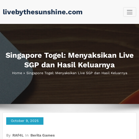
Skip
livebythesunshine.com
to
content
Singapore Togel: Menyaksikan Live
SGP dan Hasil Keluarnya
Home
»
Singapore Togel: Menyaksikan Live SGP dan Hasil Keluarnya
October 9, 2025
By
RAf4L
In
Berita Games