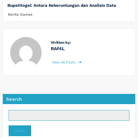
Bupatitogel: Antara Keberuntungan dan Analisis Data
Berita Games
Written by:
RAf4L
View All Posts
Search
Search