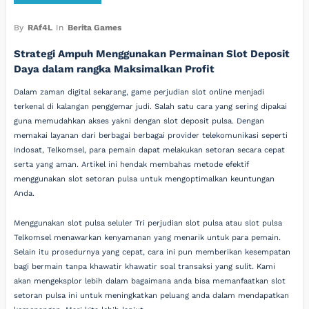
By
RAf4L
In
Berita Games
Strategi Ampuh Menggunakan Permainan Slot Deposit
Daya dalam rangka Maksimalkan Profit
Dalam zaman digital sekarang, game perjudian slot online menjadi
terkenal di kalangan penggemar judi. Salah satu cara yang sering dipakai
guna memudahkan akses yakni dengan slot deposit pulsa. Dengan
memakai layanan dari berbagai berbagai provider telekomunikasi seperti
Indosat, Telkomsel, para pemain dapat melakukan setoran secara cepat
serta yang aman. Artikel ini hendak membahas metode efektif
menggunakan slot setoran pulsa untuk mengoptimalkan keuntungan
Anda.
Menggunakan slot pulsa seluler Tri perjudian slot pulsa atau slot pulsa
Telkomsel menawarkan kenyamanan yang menarik untuk para pemain.
Selain itu prosedurnya yang cepat, cara ini pun memberikan kesempatan
bagi bermain tanpa khawatir khawatir soal transaksi yang sulit. Kami
akan mengeksplor lebih dalam bagaimana anda bisa memanfaatkan slot
setoran pulsa ini untuk meningkatkan peluang anda dalam mendapatkan