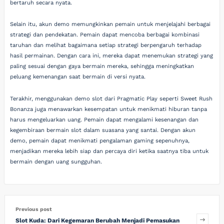
bertaruh secara nyata.
Selain itu, akun demo memungkinkan pemain untuk menjelajahi berbagai
strategi dan pendekatan. Pemain dapat mencoba berbagai kombinasi
taruhan dan melihat bagaimana setiap strategi berpengaruh terhadap
hasil permainan. Dengan cara ini, mereka dapat menemukan strategi yang
paling sesuai dengan gaya bermain mereka, sehingga meningkatkan
peluang kemenangan saat bermain di versi nyata.
Terakhir, menggunakan demo slot dari Pragmatic Play seperti Sweet Rush
Bonanza juga menawarkan kesempatan untuk menikmati hiburan tanpa
harus mengeluarkan uang. Pemain dapat mengalami kesenangan dan
kegembiraan bermain slot dalam suasana yang santai. Dengan akun
demo, pemain dapat menikmati pengalaman gaming sepenuhnya,
menjadikan mereka lebih siap dan percaya diri ketika saatnya tiba untuk
bermain dengan uang sungguhan.
Previous post
Slot Kuda: Dari Kegemaran Berubah Menjadi Pemasukan