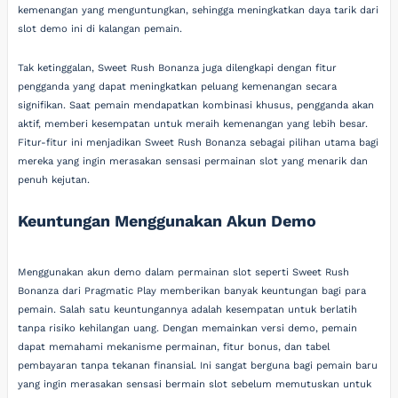
kemenangan yang menguntungkan, sehingga meningkatkan daya tarik dari
slot demo ini di kalangan pemain.
Tak ketinggalan, Sweet Rush Bonanza juga dilengkapi dengan fitur
pengganda yang dapat meningkatkan peluang kemenangan secara
signifikan. Saat pemain mendapatkan kombinasi khusus, pengganda akan
aktif, memberi kesempatan untuk meraih kemenangan yang lebih besar.
Fitur-fitur ini menjadikan Sweet Rush Bonanza sebagai pilihan utama bagi
mereka yang ingin merasakan sensasi permainan slot yang menarik dan
penuh kejutan.
Keuntungan Menggunakan Akun Demo
Menggunakan akun demo dalam permainan slot seperti Sweet Rush
Bonanza dari Pragmatic Play memberikan banyak keuntungan bagi para
pemain. Salah satu keuntungannya adalah kesempatan untuk berlatih
tanpa risiko kehilangan uang. Dengan memainkan versi demo, pemain
dapat memahami mekanisme permainan, fitur bonus, dan tabel
pembayaran tanpa tekanan finansial. Ini sangat berguna bagi pemain baru
yang ingin merasakan sensasi bermain slot sebelum memutuskan untuk