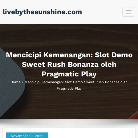
Skip
livebythesunshine.com
to
content
Mencicipi Kemenangan: Slot Demo
Sweet Rush Bonanza oleh
Pragmatic Play
Home
»
Mencicipi Kemenangan: Slot Demo Sweet Rush Bonanza oleh
Pragmatic Play
November 10, 2025