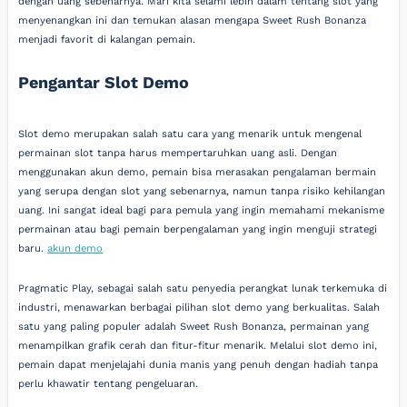
dengan uang sebenarnya. Mari kita selami lebih dalam tentang slot yang
menyenangkan ini dan temukan alasan mengapa Sweet Rush Bonanza
menjadi favorit di kalangan pemain.
Pengantar Slot Demo
Slot demo merupakan salah satu cara yang menarik untuk mengenal
permainan slot tanpa harus mempertaruhkan uang asli. Dengan
menggunakan akun demo, pemain bisa merasakan pengalaman bermain
yang serupa dengan slot yang sebenarnya, namun tanpa risiko kehilangan
uang. Ini sangat ideal bagi para pemula yang ingin memahami mekanisme
permainan atau bagi pemain berpengalaman yang ingin menguji strategi
baru.
akun demo
Pragmatic Play, sebagai salah satu penyedia perangkat lunak terkemuka di
industri, menawarkan berbagai pilihan slot demo yang berkualitas. Salah
satu yang paling populer adalah Sweet Rush Bonanza, permainan yang
menampilkan grafik cerah dan fitur-fitur menarik. Melalui slot demo ini,
pemain dapat menjelajahi dunia manis yang penuh dengan hadiah tanpa
perlu khawatir tentang pengeluaran.