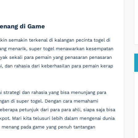
Menang di Game
in semakin terkenal di kalangan pecinta togel di
 yang menarik, super togel menawarkan kesempatan
yak sekali para pemain yang penasaran penasaran
, dan rahasia dari keberhasilan para pemain kerap
ai strategi dan rahasia yang bisa menunjang para
an di super togel. Dengan cara memahami
berapa petunjuk dari para para ahli, siapa saja bisa
t. Mari kita telusuri lebih dalam mengenai dunia
uk menang pada game yang penuh tantangan