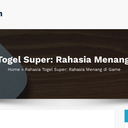
m
Togel Super: Rahasia Menan
Home
»
Rahasia Togel Super: Rahasia Menang di Game