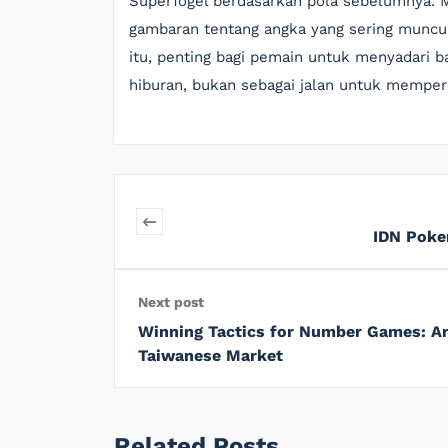
SuperTogel berdasarkan pola sebelumnya. M
gambaran tentang angka yang sering muncu
itu, penting bagi pemain untuk menyadari 
hiburan, bukan sebagai jalan untuk memperol
IDN Poke
Next post
Winning Tactics for Number Games: An
Taiwanese Market
Related Posts