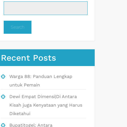
Search
Recent Posts
Warga 88: Panduan Lengkap
untuk Pemain
Dewi Empat Dimensi|Di Antara
Kisah juga Kenyataan yang Harus
Diketahui
Bupatitogel: Antara