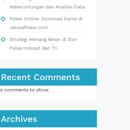
Keberuntungan dan Analisis Data
Poker Online: Dominasi Game di
JeniusPoker.com
Strategi Menang Besar di Slot
Pulsa Indosat dan Tri
Recent Comments
o comments to show.
Archives