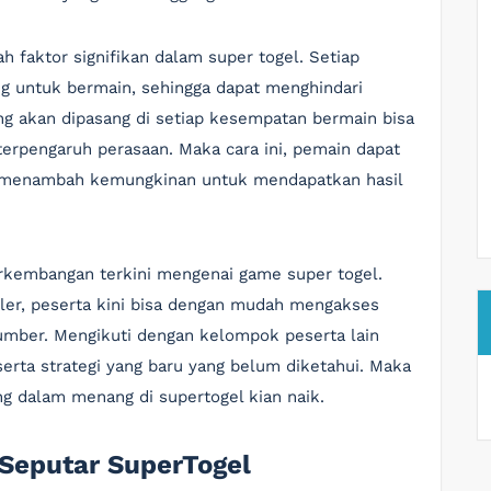
h faktor signifikan dalam super togel. Setiap
ng untuk bermain, sehingga dapat menghindari
ng akan dipasang di setiap kesempatan bermain bisa
terpengaruh perasaan. Maka cara ini, pemain dapat
n menambah kemungkinan untuk mendapatkan hasil
erkembangan terkini mengenai game super togel.
uler, peserta kini bisa dengan mudah mengakses
sumber. Mengikuti dengan kelompok peserta lain
rta strategi yang baru yang belum diketahui. Maka
g dalam menang di supertogel kian naik.
Seputar SuperTogel