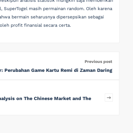
eskipun analisis statistik mungkin saja memberikan
l, SuperTogel masih permainan random. Oleh karena
bahwa bermain seharusnya dipersepsikan sebagai
eh profit finansial secara certa.
Previous post
r: Perubahan Game Kartu Remi di Zaman Daring
alysis on The Chinese Market and The