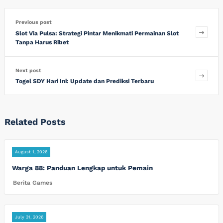
Previous post
Slot Via Pulsa: Strategi Pintar Menikmati Permainan Slot
Tanpa Harus Ribet
Next post
Togel SDY Hari Ini: Update dan Prediksi Terbaru
Related Posts
August 1, 2026
Warga 88: Panduan Lengkap untuk Pemain
Berita Games
July 31, 2026