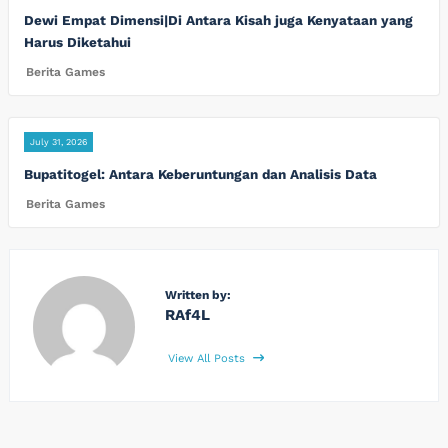
Dewi Empat Dimensi|Di Antara Kisah juga Kenyataan yang
Harus Diketahui
Berita Games
July 31, 2026
Bupatitogel: Antara Keberuntungan dan Analisis Data
Berita Games
Written by:
RAf4L
View All Posts