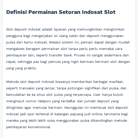
Definisi Permainan Setoran Indosat Slot
Slot deposit Indosat adalah layanan yang memungkinkan mengizinkan
pengguna bagi mengerjakan isi ulang saldo dan deposit menggunakan
pulsa dari kartu Indosat. Melalui sistem ini, pemain dapat dengan mudah
mengakses beragam permainan slot tanpa perlu perlu memakai cara
pembayaran lain, seperti transfer bank. Proses ini sangat sederhana dan
cepat, sehingga pas bagi pemula yang ingin bermain bermain slot dengan
yang yang praktis.
Metode slot deposit Indosat biasanya memberikan berbagai manfaat,
seperti transaksi yang lancar, tanpa potongan signifikan dari pulsa, dan
kemudahan ke ke situs slot pulsa yang terpercaya. User hanya butuh
menginput nomor telepon yang terdaftar dan jumlah deposit yang
diinginkan agar memulai bermain. Keunggulan ini membuat slot deposit
Indosat jadi opsi terkenal di kalangan pejuang judi online, terutama bagi
mereka yang lebih lebih suka menggunakan pulsa dibandingkan metode
pembayaran konvensional.