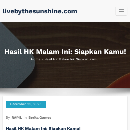
Skip
livebythesunshine.com
to
content
Hasil HK Malam Ini: Siapkan Kamu!
Home
»
Hasil HK Malam Ini: Siapkan Kamu!
December 29, 2025
By
RAf4L
In
Berita Games
Hasil HK Malam Ini: Siapkan Kamu!