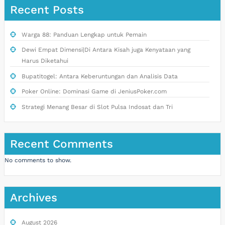
Recent Posts
Warga 88: Panduan Lengkap untuk Pemain
Dewi Empat Dimensi|Di Antara Kisah juga Kenyataan yang
Harus Diketahui
Bupatitogel: Antara Keberuntungan dan Analisis Data
Poker Online: Dominasi Game di JeniusPoker.com
Strategi Menang Besar di Slot Pulsa Indosat dan Tri
Recent Comments
No comments to show.
Archives
August 2026