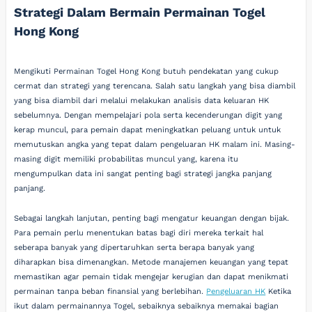
Strategi Dalam Bermain Permainan Togel
Hong Kong
Mengikuti Permainan Togel Hong Kong butuh pendekatan yang cukup
cermat dan strategi yang terencana. Salah satu langkah yang bisa diambil
yang bisa diambil dari melalui melakukan analisis data keluaran HK
sebelumnya. Dengan mempelajari pola serta kecenderungan digit yang
kerap muncul, para pemain dapat meningkatkan peluang untuk untuk
memutuskan angka yang tepat dalam pengeluaran HK malam ini. Masing-
masing digit memiliki probabilitas muncul yang, karena itu
mengumpulkan data ini sangat penting bagi strategi jangka panjang
panjang.
Sebagai langkah lanjutan, penting bagi mengatur keuangan dengan bijak.
Para pemain perlu menentukan batas bagi diri mereka terkait hal
seberapa banyak yang dipertaruhkan serta berapa banyak yang
diharapkan bisa dimenangkan. Metode manajemen keuangan yang tepat
memastikan agar pemain tidak mengejar kerugian dan dapat menikmati
permainan tanpa beban finansial yang berlebihan.
Pengeluaran HK
Ketika
ikut dalam permainannya Togel, sebaiknya sebaiknya memakai bagian