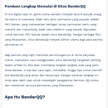
Panduan Lengkap Memulai di Situs BandarQQ
Di era digital saat ini, game online semakin menjadi favorit banyak orang,
terutama di Indonesia. Salah satu jenis permainan yang populer adalah
PKV Games, yang menawarkan berbagai variasi permainan kartu yang
menarik dan menantang. Salah satu platform yang banyak digunakan
untuk bermain PKV Games adalah situs BandarQQ. Dengan berbagai fitur
yang ditawarkan, situs BandarQQ menjadi pilihan utama bagi para pecinta
permainan ini.
Bagi pemula yang ingin mencoba peruntungannya di dunia perjudian
online, memahami cara menggunakan situs BandarQQ sangatlah penting.
Dalam artikel ini, kita akan membahas langkah-langkah awal yang perlu
Anda lakukan, mulai dari cara login, mendaftar, hingga tips untuk memilih
link BandarQQ yang aman dan terpercaya. Dengan panduan lengkap ini,
Anda akan lebih siap untuk menjelajahi pengalaman bermain QQ online
dan menikmati serunya permainan yang ditawarkan.
Apa Itu BandarQQ?