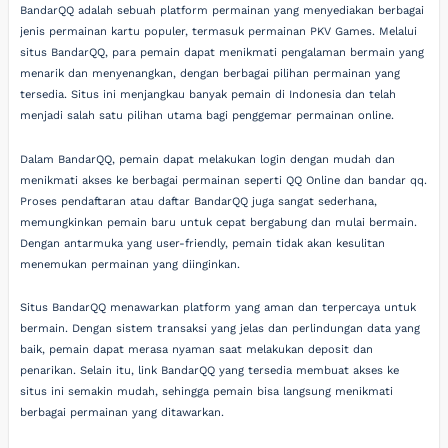
BandarQQ adalah sebuah platform permainan yang menyediakan berbagai
jenis permainan kartu populer, termasuk permainan PKV Games. Melalui
situs BandarQQ, para pemain dapat menikmati pengalaman bermain yang
menarik dan menyenangkan, dengan berbagai pilihan permainan yang
tersedia. Situs ini menjangkau banyak pemain di Indonesia dan telah
menjadi salah satu pilihan utama bagi penggemar permainan online.
Dalam BandarQQ, pemain dapat melakukan login dengan mudah dan
menikmati akses ke berbagai permainan seperti QQ Online dan bandar qq.
Proses pendaftaran atau daftar BandarQQ juga sangat sederhana,
memungkinkan pemain baru untuk cepat bergabung dan mulai bermain.
Dengan antarmuka yang user-friendly, pemain tidak akan kesulitan
menemukan permainan yang diinginkan.
Situs BandarQQ menawarkan platform yang aman dan terpercaya untuk
bermain. Dengan sistem transaksi yang jelas dan perlindungan data yang
baik, pemain dapat merasa nyaman saat melakukan deposit dan
penarikan. Selain itu, link BandarQQ yang tersedia membuat akses ke
situs ini semakin mudah, sehingga pemain bisa langsung menikmati
berbagai permainan yang ditawarkan.