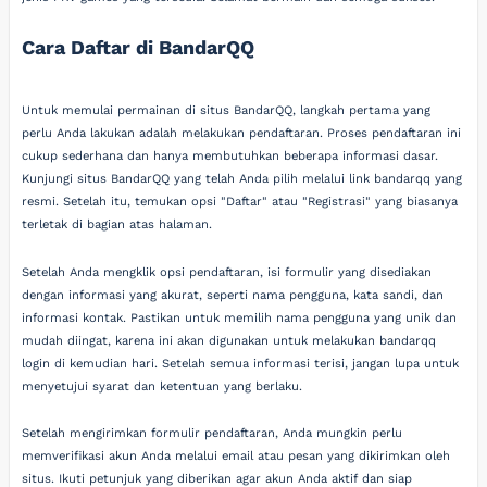
Cara Daftar di BandarQQ
Untuk memulai permainan di situs BandarQQ, langkah pertama yang
perlu Anda lakukan adalah melakukan pendaftaran. Proses pendaftaran ini
cukup sederhana dan hanya membutuhkan beberapa informasi dasar.
Kunjungi situs BandarQQ yang telah Anda pilih melalui link bandarqq yang
resmi. Setelah itu, temukan opsi "Daftar" atau "Registrasi" yang biasanya
terletak di bagian atas halaman.
Setelah Anda mengklik opsi pendaftaran, isi formulir yang disediakan
dengan informasi yang akurat, seperti nama pengguna, kata sandi, dan
informasi kontak. Pastikan untuk memilih nama pengguna yang unik dan
mudah diingat, karena ini akan digunakan untuk melakukan bandarqq
login di kemudian hari. Setelah semua informasi terisi, jangan lupa untuk
menyetujui syarat dan ketentuan yang berlaku.
Setelah mengirimkan formulir pendaftaran, Anda mungkin perlu
memverifikasi akun Anda melalui email atau pesan yang dikirimkan oleh
situs. Ikuti petunjuk yang diberikan agar akun Anda aktif dan siap