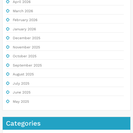
April 2026
March 2026
February 2026
January 2026
December 2025
November 2025
October 2025
September 2025
August 2025
July 2025
June 2025
May 2025
Categories