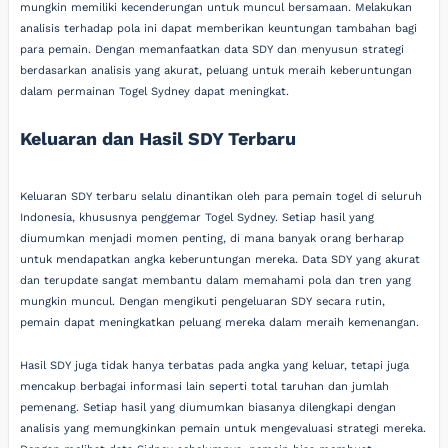
mungkin memiliki kecenderungan untuk muncul bersamaan. Melakukan
analisis terhadap pola ini dapat memberikan keuntungan tambahan bagi
para pemain. Dengan memanfaatkan data SDY dan menyusun strategi
berdasarkan analisis yang akurat, peluang untuk meraih keberuntungan
dalam permainan Togel Sydney dapat meningkat.
Keluaran dan Hasil SDY Terbaru
Keluaran SDY terbaru selalu dinantikan oleh para pemain togel di seluruh
Indonesia, khususnya penggemar Togel Sydney. Setiap hasil yang
diumumkan menjadi momen penting, di mana banyak orang berharap
untuk mendapatkan angka keberuntungan mereka. Data SDY yang akurat
dan terupdate sangat membantu dalam memahami pola dan tren yang
mungkin muncul. Dengan mengikuti pengeluaran SDY secara rutin,
pemain dapat meningkatkan peluang mereka dalam meraih kemenangan.
Hasil SDY juga tidak hanya terbatas pada angka yang keluar, tetapi juga
mencakup berbagai informasi lain seperti total taruhan dan jumlah
pemenang. Setiap hasil yang diumumkan biasanya dilengkapi dengan
analisis yang memungkinkan pemain untuk mengevaluasi strategi mereka.