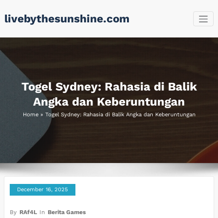
Skip
livebythesunshine.com
to
content
Togel Sydney: Rahasia di Balik
Angka dan Keberuntungan
Home
»
Togel Sydney: Rahasia di Balik Angka dan Keberuntungan
December 16, 2025
By
RAf4L
In
Berita Games