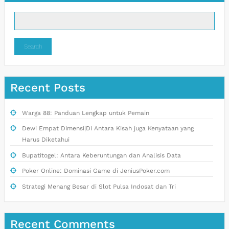
Search
Recent Posts
Warga 88: Panduan Lengkap untuk Pemain
Dewi Empat Dimensi|Di Antara Kisah juga Kenyataan yang
Harus Diketahui
Bupatitogel: Antara Keberuntungan dan Analisis Data
Poker Online: Dominasi Game di JeniusPoker.com
Strategi Menang Besar di Slot Pulsa Indosat dan Tri
Recent Comments