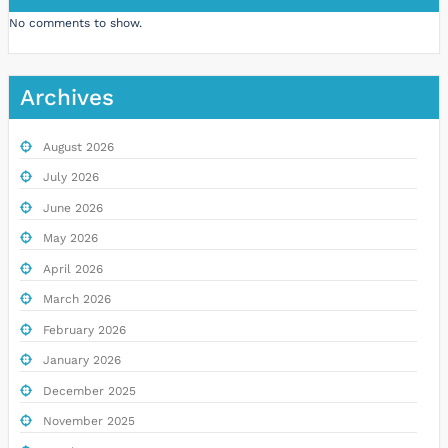
No comments to show.
Archives
August 2026
July 2026
June 2026
May 2026
April 2026
March 2026
February 2026
January 2026
December 2025
November 2025