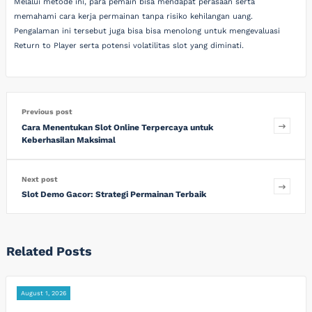
Melalui metode ini, para pemain bisa mendapat perasaan serta
memahami cara kerja permainan tanpa risiko kehilangan uang.
Pengalaman ini tersebut juga bisa bisa menolong untuk mengevaluasi
Return to Player serta potensi volatilitas slot yang diminati.
Previous post
Cara Menentukan Slot Online Terpercaya untuk
Keberhasilan Maksimal
Next post
Slot Demo Gacor: Strategi Permainan Terbaik
Related Posts
August 1, 2026