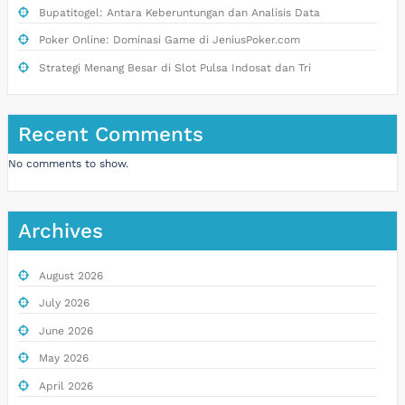
Bupatitogel: Antara Keberuntungan dan Analisis Data
Poker Online: Dominasi Game di JeniusPoker.com
Strategi Menang Besar di Slot Pulsa Indosat dan Tri
Recent Comments
No comments to show.
Archives
August 2026
July 2026
June 2026
May 2026
April 2026