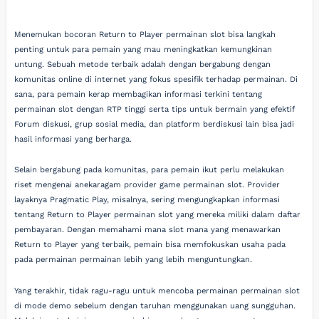
Menemukan bocoran Return to Player permainan slot bisa langkah
penting untuk para pemain yang mau meningkatkan kemungkinan
untung. Sebuah metode terbaik adalah dengan bergabung dengan
komunitas online di internet yang fokus spesifik terhadap permainan. Di
sana, para pemain kerap membagikan informasi terkini tentang
permainan slot dengan RTP tinggi serta tips untuk bermain yang efektif
Forum diskusi, grup sosial media, dan platform berdiskusi lain bisa jadi
hasil informasi yang berharga.
Selain bergabung pada komunitas, para pemain ikut perlu melakukan
riset mengenai anekaragam provider game permainan slot. Provider
layaknya Pragmatic Play, misalnya, sering mengungkapkan informasi
tentang Return to Player permainan slot yang mereka miliki dalam daftar
pembayaran. Dengan memahami mana slot mana yang menawarkan
Return to Player yang terbaik, pemain bisa memfokuskan usaha pada
pada permainan permainan lebih yang lebih menguntungkan.
Yang terakhir, tidak ragu-ragu untuk mencoba permainan permainan slot
di mode demo sebelum dengan taruhan menggunakan uang sungguhan.