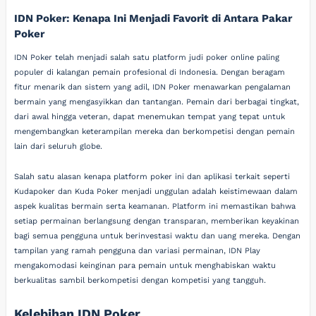
IDN Poker: Kenapa Ini Menjadi Favorit di Antara Pakar
Poker
IDN Poker telah menjadi salah satu platform judi poker online paling
populer di kalangan pemain profesional di Indonesia. Dengan beragam
fitur menarik dan sistem yang adil, IDN Poker menawarkan pengalaman
bermain yang mengasyikkan dan tantangan. Pemain dari berbagai tingkat,
dari awal hingga veteran, dapat menemukan tempat yang tepat untuk
mengembangkan keterampilan mereka dan berkompetisi dengan pemain
lain dari seluruh globe.
Salah satu alasan kenapa platform poker ini dan aplikasi terkait seperti
Kudapoker dan Kuda Poker menjadi unggulan adalah keistimewaan dalam
aspek kualitas bermain serta keamanan. Platform ini memastikan bahwa
setiap permainan berlangsung dengan transparan, memberikan keyakinan
bagi semua pengguna untuk berinvestasi waktu dan uang mereka. Dengan
tampilan yang ramah pengguna dan variasi permainan, IDN Play
mengakomodasi keinginan para pemain untuk menghabiskan waktu
berkualitas sambil berkompetisi dengan kompetisi yang tangguh.
Kelebihan IDN Poker