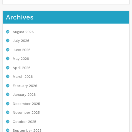
Archives
August 2026
July 2026
June 2026
May 2026
April 2026
March 2026
February 2026
January 2026
December 2025
November 2025
October 2025
September 2025