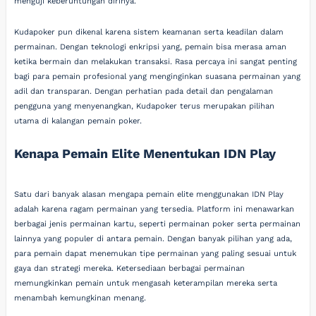
menguji keberuntungan dirinya.
Kudapoker pun dikenal karena sistem keamanan serta keadilan dalam
permainan. Dengan teknologi enkripsi yang, pemain bisa merasa aman
ketika bermain dan melakukan transaksi. Rasa percaya ini sangat penting
bagi para pemain profesional yang menginginkan suasana permainan yang
adil dan transparan. Dengan perhatian pada detail dan pengalaman
pengguna yang menyenangkan, Kudapoker terus merupakan pilihan
utama di kalangan pemain poker.
Kenapa Pemain Elite Menentukan IDN Play
Satu dari banyak alasan mengapa pemain elite menggunakan IDN Play
adalah karena ragam permainan yang tersedia. Platform ini menawarkan
berbagai jenis permainan kartu, seperti permainan poker serta permainan
lainnya yang populer di antara pemain. Dengan banyak pilihan yang ada,
para pemain dapat menemukan tipe permainan yang paling sesuai untuk
gaya dan strategi mereka. Ketersediaan berbagai permainan
memungkinkan pemain untuk mengasah keterampilan mereka serta
menambah kemungkinan menang.