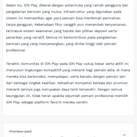
Selain itu, IDN Play dikenal dengan antarmuka yang ramah pengguna dan
pengalaman bermain yang mulus. Infrastruktur yang digunakan pada
sistem ini memastikan agar para pemain bisa menikmati permainan
tanpa gangguan. Keberadaan fitur canggih pun menambah kenyamanan,
termasuk sistem keamanan yang handal dan pilihan deposit serta
penarikan yang variatif. Semua ini berkontribusi pada pengalaman
bermain yang yang menyenangkan, yang dinilai tinggi oleh pemain
profesional.
Terakhir, komunitas di IDN Play pada IDN Play cukup besar serta aktif. Ini
menyusun lingkungan kompetitif yang menarik bagi pemain elite, di mana
mereka bisa berkoneksi, mempelajari, serta beradu dengan pemain lain
dari berbagai tingkat keahlian. Kehadiran kompetisi berkala dan promosi
menarik lainnya juga merupakan daya tarik tersendiri. Dengan semua
keunggulan ini, tidak heran apabila sejumlah pemain profesional memilih
IDN Play sebagai platform favorit mereka sendiri.
Previous post