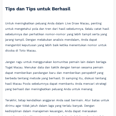
Tips dan Tips untuk Berhasil
Untuk meningkatkan peluang Anda dalam Live Draw Macau, penting
untuk mengetahui pola dan tren dari hasil sebelumnya. Selalu catat hasil
sebelumnya dan perhatikan nomor-nomor yang lebih tampil serta yang
jarang tampil. Dengan melakukan analisis mendalam, Anda dapat
mengambil keputusan yang lebih baik ketika menentukan nomor untuk
dicoba di Toto Macau.
Jangan ragu untuk menggunakan komunitas pemain lain dalam berlaga
Togel Macau. Menukar data dan taktik dengan teman sesama pemain
dapat memberikan pandangan baru dan memberikan perspektif yang
berbeda tentang metode yang berhasil. Di samping itu, diskusi tentang
hasil Macau Pools sebelumnya dapat membantu Anda mencari strategi
yang berhasil dan meningkatkan peluang Anda untuk menang.
Terakhir, tetap kendalikan anggaran Anda saat bermain. Atur batas untuk
dirimu agar tidak jatuh dalam laga yang terlalu banyak. Dengan
kedisiplinan dalam manajemen keuangan, Anda dapat merasakan