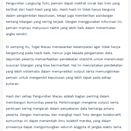
Pengundian Langsung Toto, pemain dapat melihat corak dan tren yang
terlihat dari hasil-hasil yang lalu. Hasil-hasil ini tidak hanya berguna
dalam pengambilan keputusan, tetapi juga memberikan pandangan
tentang bilangan yang sering terjadi. Dengan menggunakan informasi ini,
pemain mampu menyusun taktik yang lebih baik dalam menentukan
angka sendiri.
Di samping itu, Togel Macau menawarkan kesempatan agar tidak hanya
bergantung pada nasib baik, namun juga kepada pengamatan data.
Sejumlah peserta memanfaatkan pendekatan statistik untuk menemukan
susunan bilangan yang bisa bermanfaat. Hal ini menciptakan pendekatan
yang lebih sistematis dalam memprediksi output serta memungkinkan
pemain untuk mengambil keputusan yang lebih tepat pada setiap
putaran.
Hasil dari setiap Pengundian Macau adalah bagian penting dalam
membangun komunitas peserta. Perbincangan mengenai output serta
perkiraan sering mengarah dalam penyebaran data berharga antara
peserta. Dengan memantau dan mengkaji Hasil Toto dengan kolaboratif,
komunitas ini dapat menambah ilmu kolektif mereka, yang dalam
prosesnya dapat menguntungkan seluruh anggota di jangka waktu lama.