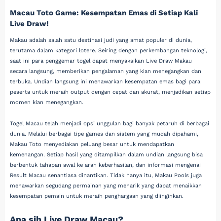
Macau Toto Game: Kesempatan Emas di Setiap Kali
Live Draw!
Makau adalah salah satu destinasi judi yang amat populer di dunia,
terutama dalam kategori lotere. Seiring dengan perkembangan teknologi,
saat ini para penggemar togel dapat menyaksikan Live Draw Makau
secara langsung, memberikan pengalaman yang kian menegangkan dan
terbuka. Undian langsung ini menawarkan kesempatan emas bagi para
peserta untuk meraih output dengan cepat dan akurat, menjadikan setiap
momen kian menegangkan.
Togel Macau telah menjadi opsi unggulan bagi banyak petaruh di berbagai
dunia. Melalui berbagai tipe games dan sistem yang mudah dipahami,
Makau Toto menyediakan peluang besar untuk mendapatkan
kemenangan. Setiap hasil yang ditampilkan dalam undian langsung bisa
berbentuk tahapan awal ke arah keberhasilan, dan informasi mengenai
Result Macau senantiasa dinantikan. Tidak hanya itu, Makau Pools juga
menawarkan segudang permainan yang menarik yang dapat menaikkan
kesempatan pemain untuk meraih penghargaan yang diinginkan.
Apa sih Live Draw Macau?