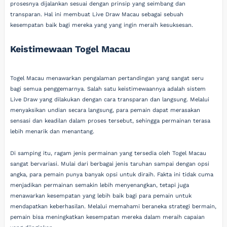
prosesnya dijalankan sesuai dengan prinsip yang seimbang dan
transparan. Hal ini membuat Live Draw Macau sebagai sebuah
kesempatan baik bagi mereka yang yang ingin meraih kesuksesan.
Keistimewaan Togel Macau
Togel Macau menawarkan pengalaman pertandingan yang sangat seru
bagi semua penggemarnya. Salah satu keistimewaannya adalah sistem
Live Draw yang dilakukan dengan cara transparan dan langsung. Melalui
menyaksikan undian secara langsung, para pemain dapat merasakan
sensasi dan keadilan dalam proses tersebut, sehingga permainan terasa
lebih menarik dan menantang.
Di samping itu, ragam jenis permainan yang tersedia oleh Togel Macau
sangat bervariasi. Mulai dari berbagai jenis taruhan sampai dengan opsi
angka, para pemain punya banyak opsi untuk diraih. Fakta ini tidak cuma
menjadikan permainan semakin lebih menyenangkan, tetapi juga
menawarkan kesempatan yang lebih baik bagi para pemain untuk
mendapatkan keberhasilan. Melalui memahami beraneka strategi bermain,
pemain bisa meningkatkan kesempatan mereka dalam meraih capaian