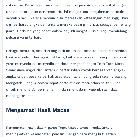
dalam live. Dalam sesi live draw ini, semua pemain dapat melihat angka
undian secara jelas dan tepat. Hal ini menjadikan pengalaman bermain
semakin seru, karena pemain bisa merasakan ketegangan menunggu hasil
dan berharap angka dari antara mereka pasang muncul sebagai pemenang
juara. Tindakan yang cepat dalam berjudi sangat krusial bagi mendulang
peluang yang terbaik.
Sebagai penutup, sesudah angka diumumkan, peserta dapat memeriksa
hasilnya melalui berbagai platform, baik website resmi maupun aplikasi
yang menyediakan menyediakan data mengenai angka Toto Toto Macau.
Seandainya angka dari antara dipertaruhkan cocok berdasarkan angka-
angka keluar, peserta berhak atas atas hadiah yang telah telah dipasang.
Mengetahui angka secara cepat serta efisien merupakan faktor kunci
untuk menghargai permainan ini dan mengalami kegembiraan dalam
menang taruhan.
Mengamati Hasil Macau
Pengamatan hasil dalam game Togel Macau amat krusial untuk
meningkatkan kesempatan pemain. Dengan cara mengikuti setiap