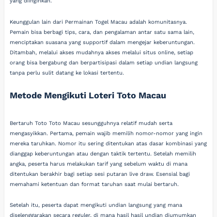
yang diinginkan.
Keunggulan lain dari Permainan Togel Macau adalah komunitasnya.
Pemain bisa berbagi tips, cara, dan pengalaman antar satu sama lain,
menciptakan suasana yang supportif dalam mengejar keberuntungan.
Ditambah, melalui akses mudahnya akses melalui situs online, setiap
orang bisa bergabung dan berpartisipasi dalam setiap undian langsung
tanpa perlu sulit datang ke lokasi tertentu.
Metode Mengikuti Loteri Toto Macau
Bertaruh Toto Toto Macau sesungguhnya relatif mudah serta
mengasyikkan. Pertama, pemain wajib memilih nomor-nomor yang ingin
mereka taruhkan. Nomor itu sering ditentukan atas dasar kombinasi yang
dianggap keberuntungan atau dengan taktik tertentu. Setelah memilih
angka, peserta harus melakukan tarif yang sebelum waktu di mana
ditentukan berakhir bagi setiap sesi putaran live draw. Esensial bagi
memahami ketentuan dan format taruhan saat mulai bertaruh.
Setelah itu, peserta dapat mengikuti undian langsung yang mana
diselenggarakan secara reguler, di mana hasil hasil undian diumumkan