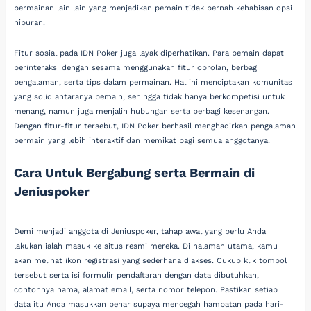
permainan lain lain yang menjadikan pemain tidak pernah kehabisan opsi
hiburan.
Fitur sosial pada IDN Poker juga layak diperhatikan. Para pemain dapat
berinteraksi dengan sesama menggunakan fitur obrolan, berbagi
pengalaman, serta tips dalam permainan. Hal ini menciptakan komunitas
yang solid antaranya pemain, sehingga tidak hanya berkompetisi untuk
menang, namun juga menjalin hubungan serta berbagi kesenangan.
Dengan fitur-fitur tersebut, IDN Poker berhasil menghadirkan pengalaman
bermain yang lebih interaktif dan memikat bagi semua anggotanya.
Cara Untuk Bergabung serta Bermain di
Jeniuspoker
Demi menjadi anggota di Jeniuspoker, tahap awal yang perlu Anda
lakukan ialah masuk ke situs resmi mereka. Di halaman utama, kamu
akan melihat ikon registrasi yang sederhana diakses. Cukup klik tombol
tersebut serta isi formulir pendaftaran dengan data dibutuhkan,
contohnya nama, alamat email, serta nomor telepon. Pastikan setiap
data itu Anda masukkan benar supaya mencegah hambatan pada hari-