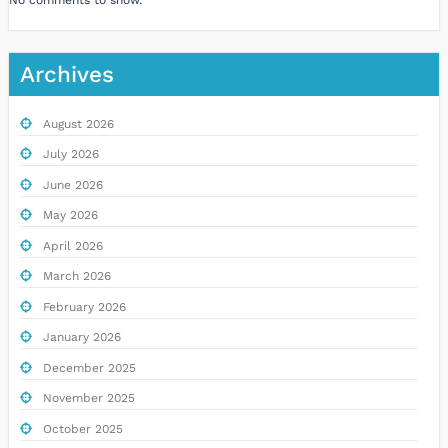
No comments to show.
Archives
August 2026
July 2026
June 2026
May 2026
April 2026
March 2026
February 2026
January 2026
December 2025
November 2025
October 2025