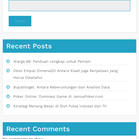
Search
Recent Posts
Warga 88: Panduan Lengkap untuk Pemain
Dewi Empat Dimensi|Di Antara Kisah juga Kenyataan yang
Harus Diketahui
Bupatitogel: Antara Keberuntungan dan Analisis Data
Poker Online: Dominasi Game di JeniusPoker.com
Strategi Menang Besar di Slot Pulsa Indosat dan Tri
Recent Comments