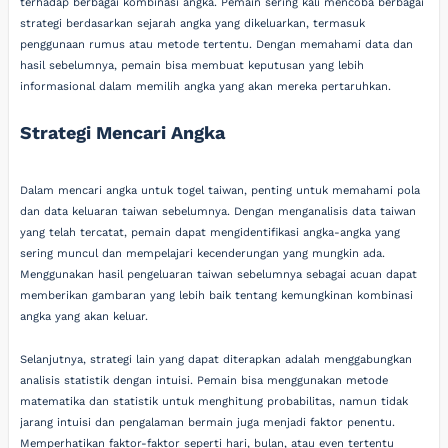
terhadap berbagai kombinasi angka. Pemain sering kali mencoba berbagai
strategi berdasarkan sejarah angka yang dikeluarkan, termasuk
penggunaan rumus atau metode tertentu. Dengan memahami data dan
hasil sebelumnya, pemain bisa membuat keputusan yang lebih
informasional dalam memilih angka yang akan mereka pertaruhkan.
Strategi Mencari Angka
Dalam mencari angka untuk togel taiwan, penting untuk memahami pola
dan data keluaran taiwan sebelumnya. Dengan menganalisis data taiwan
yang telah tercatat, pemain dapat mengidentifikasi angka-angka yang
sering muncul dan mempelajari kecenderungan yang mungkin ada.
Menggunakan hasil pengeluaran taiwan sebelumnya sebagai acuan dapat
memberikan gambaran yang lebih baik tentang kemungkinan kombinasi
angka yang akan keluar.
Selanjutnya, strategi lain yang dapat diterapkan adalah menggabungkan
analisis statistik dengan intuisi. Pemain bisa menggunakan metode
matematika dan statistik untuk menghitung probabilitas, namun tidak
jarang intuisi dan pengalaman bermain juga menjadi faktor penentu.
Memperhatikan faktor-faktor seperti hari, bulan, atau even tertentu