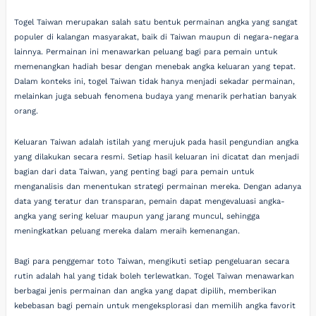
Togel Taiwan merupakan salah satu bentuk permainan angka yang sangat
populer di kalangan masyarakat, baik di Taiwan maupun di negara-negara
lainnya. Permainan ini menawarkan peluang bagi para pemain untuk
memenangkan hadiah besar dengan menebak angka keluaran yang tepat.
Dalam konteks ini, togel Taiwan tidak hanya menjadi sekadar permainan,
melainkan juga sebuah fenomena budaya yang menarik perhatian banyak
orang.
Keluaran Taiwan adalah istilah yang merujuk pada hasil pengundian angka
yang dilakukan secara resmi. Setiap hasil keluaran ini dicatat dan menjadi
bagian dari data Taiwan, yang penting bagi para pemain untuk
menganalisis dan menentukan strategi permainan mereka. Dengan adanya
data yang teratur dan transparan, pemain dapat mengevaluasi angka-
angka yang sering keluar maupun yang jarang muncul, sehingga
meningkatkan peluang mereka dalam meraih kemenangan.
Bagi para penggemar toto Taiwan, mengikuti setiap pengeluaran secara
rutin adalah hal yang tidak boleh terlewatkan. Togel Taiwan menawarkan
berbagai jenis permainan dan angka yang dapat dipilih, memberikan
kebebasan bagi pemain untuk mengeksplorasi dan memilih angka favorit