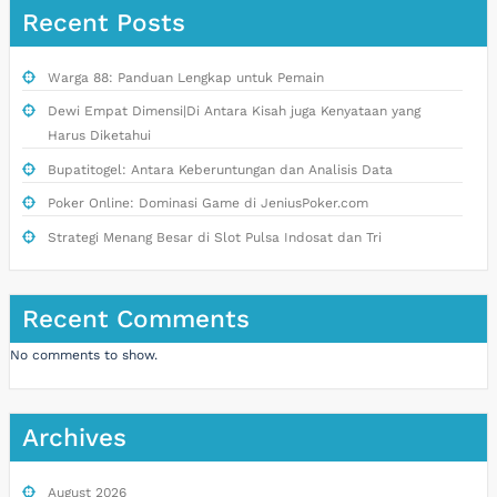
Recent Posts
Warga 88: Panduan Lengkap untuk Pemain
Dewi Empat Dimensi|Di Antara Kisah juga Kenyataan yang
Harus Diketahui
Bupatitogel: Antara Keberuntungan dan Analisis Data
Poker Online: Dominasi Game di JeniusPoker.com
Strategi Menang Besar di Slot Pulsa Indosat dan Tri
Recent Comments
No comments to show.
Archives
August 2026