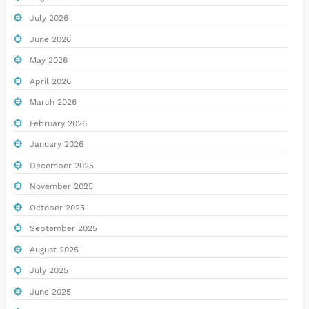
July 2026
June 2026
May 2026
April 2026
March 2026
February 2026
January 2026
December 2025
November 2025
October 2025
September 2025
August 2025
July 2025
June 2025