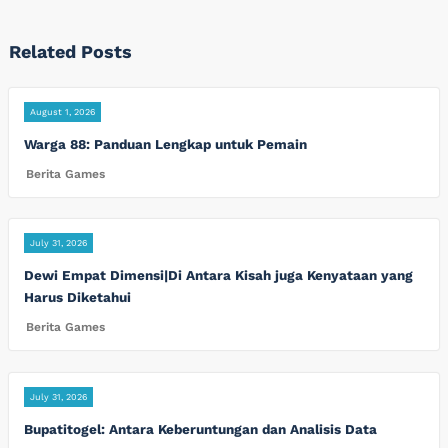
Related Posts
August 1, 2026
Warga 88: Panduan Lengkap untuk Pemain
Berita Games
July 31, 2026
Dewi Empat Dimensi|Di Antara Kisah juga Kenyataan yang
Harus Diketahui
Berita Games
July 31, 2026
Bupatitogel: Antara Keberuntungan dan Analisis Data