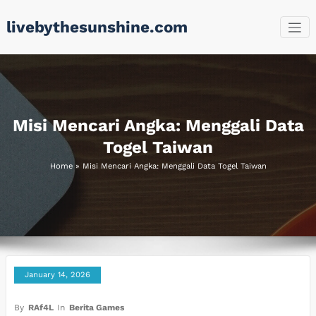
Skip
livebythesunshine.com
to
content
Misi Mencari Angka: Menggali Data
Togel Taiwan
Home
»
Misi Mencari Angka: Menggali Data Togel Taiwan
January 14, 2026
By
RAf4L
In
Berita Games