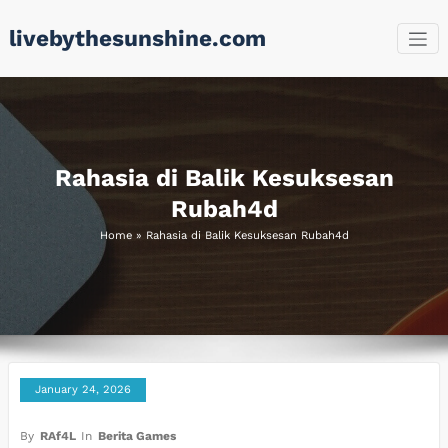
Skip
livebythesunshine.com
to
content
Rahasia di Balik Kesuksesan
Rubah4d
Home
»
Rahasia di Balik Kesuksesan Rubah4d
January 24, 2026
By
RAf4L
In
Berita Games