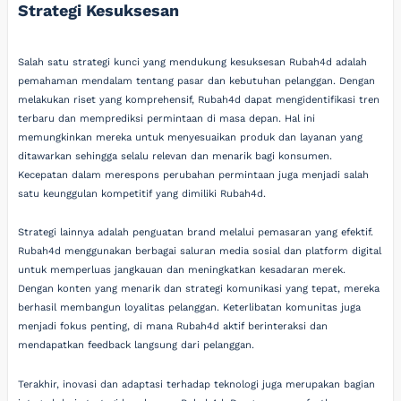
Strategi Kesuksesan
Salah satu strategi kunci yang mendukung kesuksesan Rubah4d adalah
pemahaman mendalam tentang pasar dan kebutuhan pelanggan. Dengan
melakukan riset yang komprehensif, Rubah4d dapat mengidentifikasi tren
terbaru dan memprediksi permintaan di masa depan. Hal ini
memungkinkan mereka untuk menyesuaikan produk dan layanan yang
ditawarkan sehingga selalu relevan dan menarik bagi konsumen.
Kecepatan dalam merespons perubahan permintaan juga menjadi salah
satu keunggulan kompetitif yang dimiliki Rubah4d.
Strategi lainnya adalah penguatan brand melalui pemasaran yang efektif.
Rubah4d menggunakan berbagai saluran media sosial dan platform digital
untuk memperluas jangkauan dan meningkatkan kesadaran merek.
Dengan konten yang menarik dan strategi komunikasi yang tepat, mereka
berhasil membangun loyalitas pelanggan. Keterlibatan komunitas juga
menjadi fokus penting, di mana Rubah4d aktif berinteraksi dan
mendapatkan feedback langsung dari pelanggan.
Terakhir, inovasi dan adaptasi terhadap teknologi juga merupakan bagian