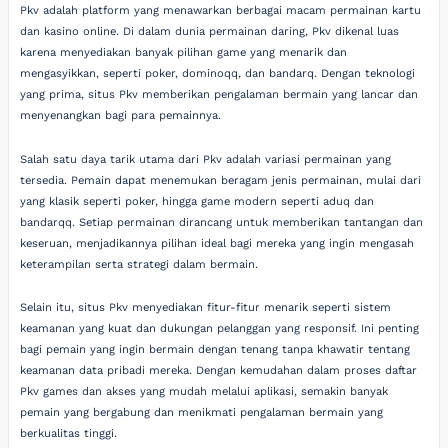
Pkv adalah platform yang menawarkan berbagai macam permainan kartu
dan kasino online. Di dalam dunia permainan daring, Pkv dikenal luas
karena menyediakan banyak pilihan game yang menarik dan
mengasyikkan, seperti poker, dominoqq, dan bandarq. Dengan teknologi
yang prima, situs Pkv memberikan pengalaman bermain yang lancar dan
menyenangkan bagi para pemainnya.
Salah satu daya tarik utama dari Pkv adalah variasi permainan yang
tersedia. Pemain dapat menemukan beragam jenis permainan, mulai dari
yang klasik seperti poker, hingga game modern seperti aduq dan
bandarqq. Setiap permainan dirancang untuk memberikan tantangan dan
keseruan, menjadikannya pilihan ideal bagi mereka yang ingin mengasah
keterampilan serta strategi dalam bermain.
Selain itu, situs Pkv menyediakan fitur-fitur menarik seperti sistem
keamanan yang kuat dan dukungan pelanggan yang responsif. Ini penting
bagi pemain yang ingin bermain dengan tenang tanpa khawatir tentang
keamanan data pribadi mereka. Dengan kemudahan dalam proses daftar
Pkv games dan akses yang mudah melalui aplikasi, semakin banyak
pemain yang bergabung dan menikmati pengalaman bermain yang
berkualitas tinggi.