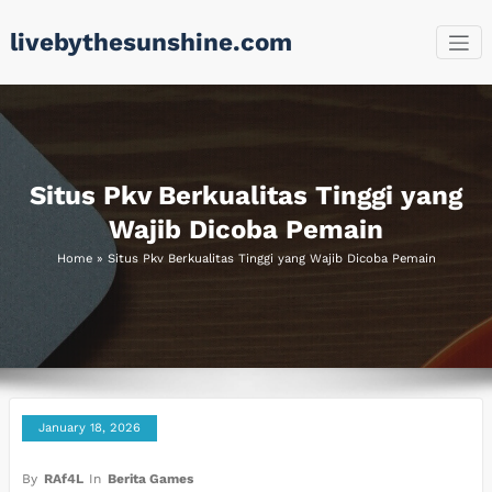
Skip
livebythesunshine.com
to
content
Situs Pkv Berkualitas Tinggi yang
Wajib Dicoba Pemain
Home
»
Situs Pkv Berkualitas Tinggi yang Wajib Dicoba Pemain
January 18, 2026
By
RAf4L
In
Berita Games