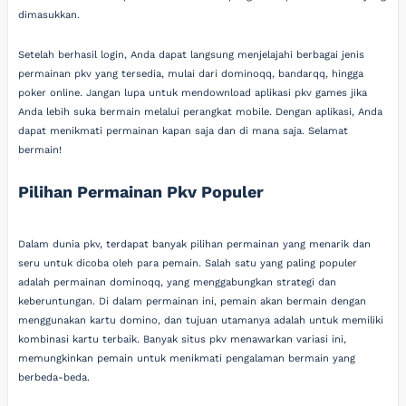
dimasukkan.
Setelah berhasil login, Anda dapat langsung menjelajahi berbagai jenis
permainan pkv yang tersedia, mulai dari dominoqq, bandarqq, hingga
poker online. Jangan lupa untuk mendownload aplikasi pkv games jika
Anda lebih suka bermain melalui perangkat mobile. Dengan aplikasi, Anda
dapat menikmati permainan kapan saja dan di mana saja. Selamat
bermain!
Pilihan Permainan Pkv Populer
Dalam dunia pkv, terdapat banyak pilihan permainan yang menarik dan
seru untuk dicoba oleh para pemain. Salah satu yang paling populer
adalah permainan dominoqq, yang menggabungkan strategi dan
keberuntungan. Di dalam permainan ini, pemain akan bermain dengan
menggunakan kartu domino, dan tujuan utamanya adalah untuk memiliki
kombinasi kartu terbaik. Banyak situs pkv menawarkan variasi ini,
memungkinkan pemain untuk menikmati pengalaman bermain yang
berbeda-beda.