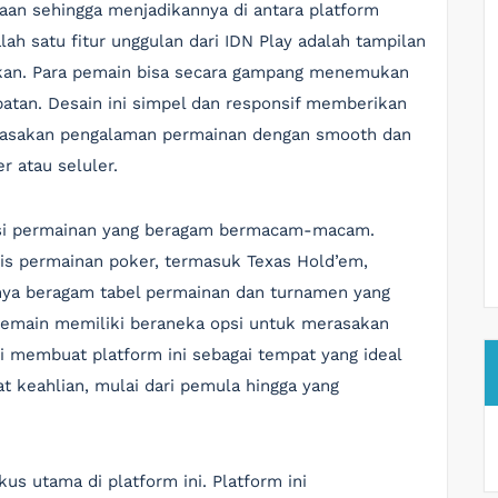
an sehingga menjadikannya di antara platform
lah satu fitur unggulan dari IDN Play adalah tampilan
sikan. Para pemain bisa secara gampang menemukan
atan. Desain ini simpel dan responsif memberikan
rasakan pengalaman permainan dengan smooth dan
r atau seluler.
ariasi permainan yang beragam bermacam-macam.
is permainan poker, termasuk Texas Hold’em,
nya beragam tabel permainan dan turnamen yang
 pemain memiliki beraneka opsi untuk merasakan
i membuat platform ini sebagai tempat yang ideal
at keahlian, mulai dari pemula hingga yang
s utama di platform ini. Platform ini