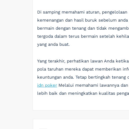
Di samping memahami aturan, pengelolaan b
kemenangan dan hasil buruk sebelum anda an
bermain dengan tenang dan tidak mengambil 
tergoda dalam terus bermain setelah kehila
yang anda buat.
Yang terakhir, perhatikan lawan Anda ketik
pola taruhan mereka dapat memberikan info
keuntungan anda. Tetap bertingkah tenang 
idn poker
Melalui memahami lawannya dan si
lebih baik dan meningkatkan kualitas peng