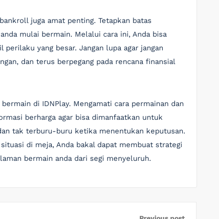
ankroll juga amat penting. Tetapkan batas
da mulai bermain. Melalui cara ini, Anda bisa
perilaku yang besar. Jangan lupa agar jangan
ngan, dan terus berpegang pada rencana finansial
a bermain di IDNPlay. Mengamati cara permainan dan
rmasi berharga agar bisa dimanfaatkan untuk
dan tak terburu-buru ketika menentukan keputusan.
tuasi di meja, Anda bakal dapat membuat strategi
alaman bermain anda dari segi menyeluruh.
Previous post