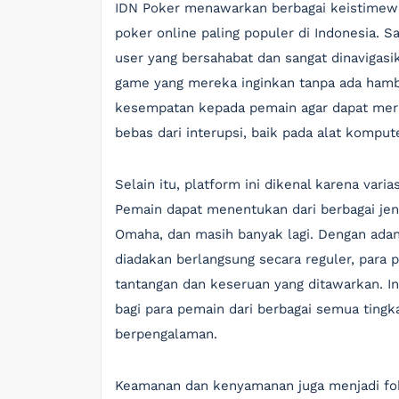
IDN Poker menawarkan berbagai keistimewa
poker online paling populer di Indonesia. Sa
user yang bersahabat dan sangat dinaviga
game yang mereka inginkan tanpa ada hamb
kesempatan kepada pemain agar dapat me
bebas dari interupsi, baik pada alat kompute
Selain itu, platform ini dikenal karena v
Pemain dapat menentukan dari berbagai jen
Omaha, dan masih banyak lagi. Dengan ada
diadakan berlangsung secara reguler, para
tantangan dan keseruan yang ditawarkan. In
bagi para pemain dari berbagai semua tingk
berpengalaman.
Keamanan dan kenyamanan juga menjadi foku