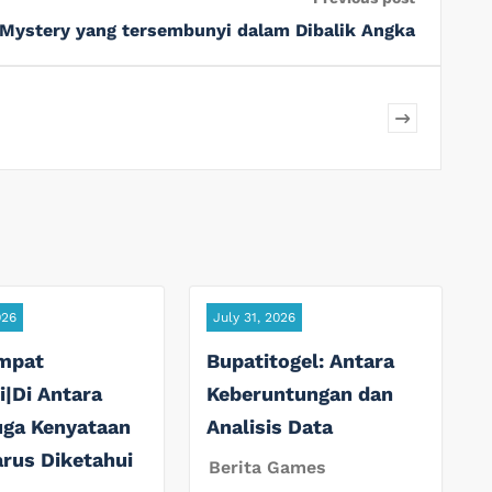
: Mystery yang tersembunyi dalam Dibalik Angka
026
July 31, 2026
mpat
Bupatitogel: Antara
|Di Antara
Keberuntungan dan
uga Kenyataan
Analisis Data
rus Diketahui
Berita Games