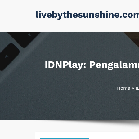
Skip
livebythesunshine.co
to
content
IDNPlay: Pengalam
Home
»
I