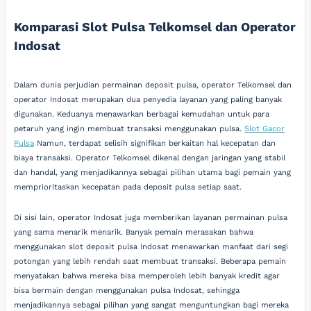
Komparasi Slot Pulsa Telkomsel dan Operator
Indosat
Dalam dunia perjudian permainan deposit pulsa, operator Telkomsel dan
operator Indosat merupakan dua penyedia layanan yang paling banyak
digunakan. Keduanya menawarkan berbagai kemudahan untuk para
petaruh yang ingin membuat transaksi menggunakan pulsa.
Slot Gacor
Pulsa
Namun, terdapat selisih signifikan berkaitan hal kecepatan dan
biaya transaksi. Operator Telkomsel dikenal dengan jaringan yang stabil
dan handal, yang menjadikannya sebagai pilihan utama bagi pemain yang
memprioritaskan kecepatan pada deposit pulsa setiap saat.
Di sisi lain, operator Indosat juga memberikan layanan permainan pulsa
yang sama menarik menarik. Banyak pemain merasakan bahwa
menggunakan slot deposit pulsa Indosat menawarkan manfaat dari segi
potongan yang lebih rendah saat membuat transaksi. Beberapa pemain
menyatakan bahwa mereka bisa memperoleh lebih banyak kredit agar
bisa bermain dengan menggunakan pulsa Indosat, sehingga
menjadikannya sebagai pilihan yang sangat menguntungkan bagi mereka