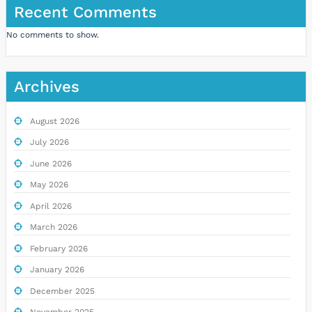
Recent Comments
No comments to show.
Archives
August 2026
July 2026
June 2026
May 2026
April 2026
March 2026
February 2026
January 2026
December 2025