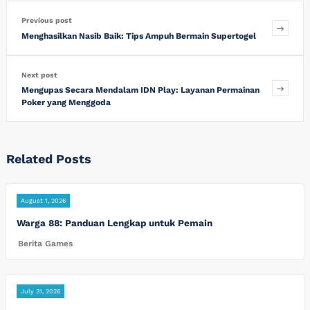
Previous post
Menghasilkan Nasib Baik: Tips Ampuh Bermain Supertogel
Next post
Mengupas Secara Mendalam IDN Play: Layanan Permainan
Poker yang Menggoda
Related Posts
August 1, 2026
Warga 88: Panduan Lengkap untuk Pemain
Berita Games
July 31, 2026