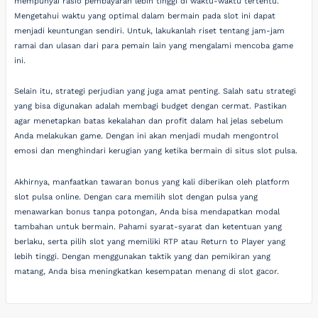
mempunyai rasio pembayaran lebih tinggi di waktu-waktu tertentu.
Mengetahui waktu yang optimal dalam bermain pada slot ini dapat
menjadi keuntungan sendiri. Untuk, lakukanlah riset tentang jam-jam
ramai dan ulasan dari para pemain lain yang mengalami mencoba game
ini.
Selain itu, strategi perjudian yang juga amat penting. Salah satu strategi
yang bisa digunakan adalah membagi budget dengan cermat. Pastikan
agar menetapkan batas kekalahan dan profit dalam hal jelas sebelum
Anda melakukan game. Dengan ini akan menjadi mudah mengontrol
emosi dan menghindari kerugian yang ketika bermain di situs slot pulsa.
Akhirnya, manfaatkan tawaran bonus yang kali diberikan oleh platform
slot pulsa online. Dengan cara memilih slot dengan pulsa yang
menawarkan bonus tanpa potongan, Anda bisa mendapatkan modal
tambahan untuk bermain. Pahami syarat-syarat dan ketentuan yang
berlaku, serta pilih slot yang memiliki RTP atau Return to Player yang
lebih tinggi. Dengan menggunakan taktik yang dan pemikiran yang
matang, Anda bisa meningkatkan kesempatan menang di slot gacor.