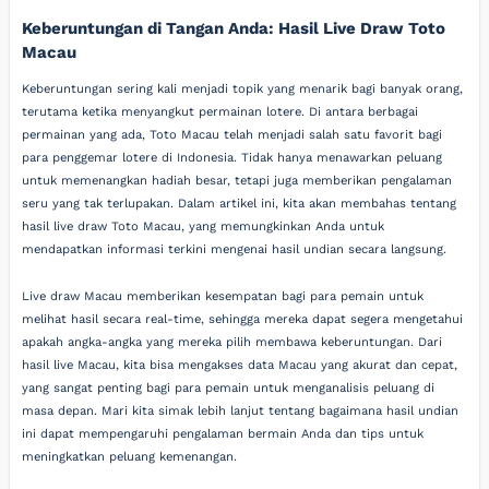
Keberuntungan di Tangan Anda: Hasil Live Draw Toto
Macau
Keberuntungan sering kali menjadi topik yang menarik bagi banyak orang,
terutama ketika menyangkut permainan lotere. Di antara berbagai
permainan yang ada, Toto Macau telah menjadi salah satu favorit bagi
para penggemar lotere di Indonesia. Tidak hanya menawarkan peluang
untuk memenangkan hadiah besar, tetapi juga memberikan pengalaman
seru yang tak terlupakan. Dalam artikel ini, kita akan membahas tentang
hasil live draw Toto Macau, yang memungkinkan Anda untuk
mendapatkan informasi terkini mengenai hasil undian secara langsung.
Live draw Macau memberikan kesempatan bagi para pemain untuk
melihat hasil secara real-time, sehingga mereka dapat segera mengetahui
apakah angka-angka yang mereka pilih membawa keberuntungan. Dari
hasil live Macau, kita bisa mengakses data Macau yang akurat dan cepat,
yang sangat penting bagi para pemain untuk menganalisis peluang di
masa depan. Mari kita simak lebih lanjut tentang bagaimana hasil undian
ini dapat mempengaruhi pengalaman bermain Anda dan tips untuk
meningkatkan peluang kemenangan.