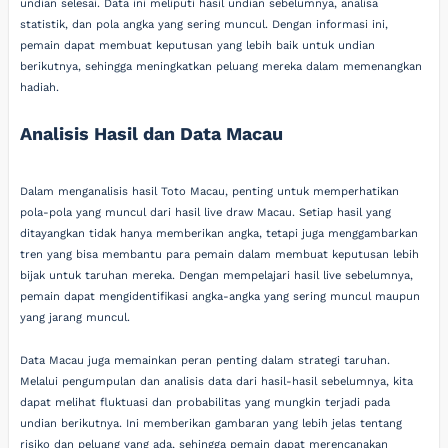
undian selesai. Data ini meliputi hasil undian sebelumnya, analisa
statistik, dan pola angka yang sering muncul. Dengan informasi ini,
pemain dapat membuat keputusan yang lebih baik untuk undian
berikutnya, sehingga meningkatkan peluang mereka dalam memenangkan
hadiah.
Analisis Hasil dan Data Macau
Dalam menganalisis hasil Toto Macau, penting untuk memperhatikan
pola-pola yang muncul dari hasil live draw Macau. Setiap hasil yang
ditayangkan tidak hanya memberikan angka, tetapi juga menggambarkan
tren yang bisa membantu para pemain dalam membuat keputusan lebih
bijak untuk taruhan mereka. Dengan mempelajari hasil live sebelumnya,
pemain dapat mengidentifikasi angka-angka yang sering muncul maupun
yang jarang muncul.
Data Macau juga memainkan peran penting dalam strategi taruhan.
Melalui pengumpulan dan analisis data dari hasil-hasil sebelumnya, kita
dapat melihat fluktuasi dan probabilitas yang mungkin terjadi pada
undian berikutnya. Ini memberikan gambaran yang lebih jelas tentang
risiko dan peluang yang ada, sehingga pemain dapat merencanakan