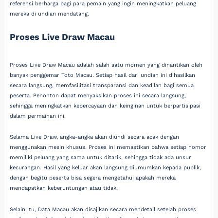
referensi berharga bagi para pemain yang ingin meningkatkan peluang
mereka di undian mendatang.
Proses Live Draw Macau
Proses Live Draw Macau adalah salah satu momen yang dinantikan oleh
banyak penggemar Toto Macau. Setiap hasil dari undian ini dihasilkan
secara langsung, memfasilitasi transparansi dan keadilan bagi semua
peserta. Penonton dapat menyaksikan proses ini secara langsung,
sehingga meningkatkan kepercayaan dan keinginan untuk berpartisipasi
dalam permainan ini.
Selama Live Draw, angka-angka akan diundi secara acak dengan
menggunakan mesin khusus. Proses ini memastikan bahwa setiap nomor
memiliki peluang yang sama untuk ditarik, sehingga tidak ada unsur
kecurangan. Hasil yang keluar akan langsung diumumkan kepada publik,
dengan begitu peserta bisa segera mengetahui apakah mereka
mendapatkan keberuntungan atau tidak.
Selain itu, Data Macau akan disajikan secara mendetail setelah proses