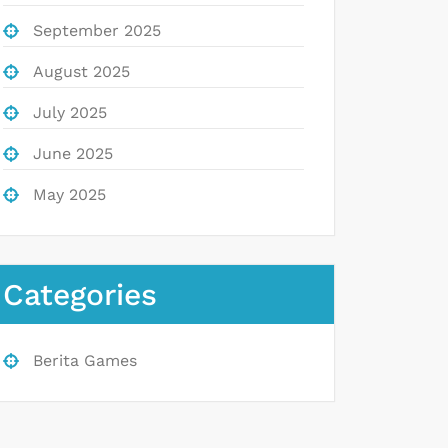
September 2025
August 2025
July 2025
June 2025
May 2025
Categories
Berita Games