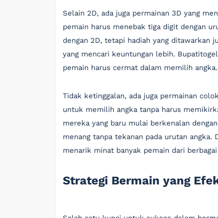
Selain 2D, ada juga permainan 3D yang mena
pemain harus menebak tiga digit dengan urut
dengan 2D, tetapi hadiah yang ditawarkan j
yang mencari keuntungan lebih. Bupatitoge
pemain harus cermat dalam memilih angka.
Tidak ketinggalan, ada juga permainan co
untuk memilih angka tanpa harus memikirkan
mereka yang baru mulai berkenalan dengan
menang tanpa tekanan pada urutan angka. Den
menarik minat banyak pemain dari berbagai
Strategi Bermain yang Efek