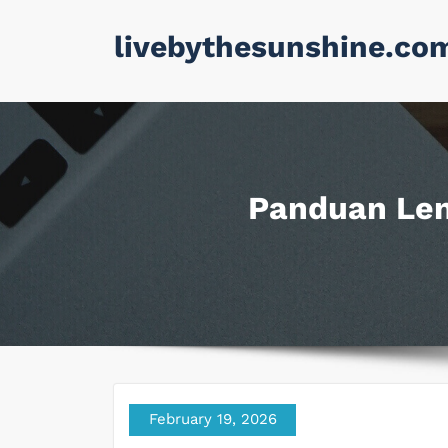
Skip
livebythesunshine.co
to
content
Panduan Len
February 19, 2026