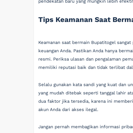
pendekatan baru yang mungkin lebih efektif
Tips Keamanan Saat Berm
Keamanan saat bermain Bupatitogel sangat 
keuangan Anda. Pastikan Anda hanya bermain
resmi. Periksa ulasan dan pengalaman pema
memiliki reputasi baik dan tidak terlibat da
Selalu gunakan kata sandi yang kuat dan u
yang mudah ditebak seperti tanggal lahir ata
dua faktor jika tersedia, karena ini memb
akun Anda dari akses ilegal.
Jangan pernah membagikan informasi pribadi