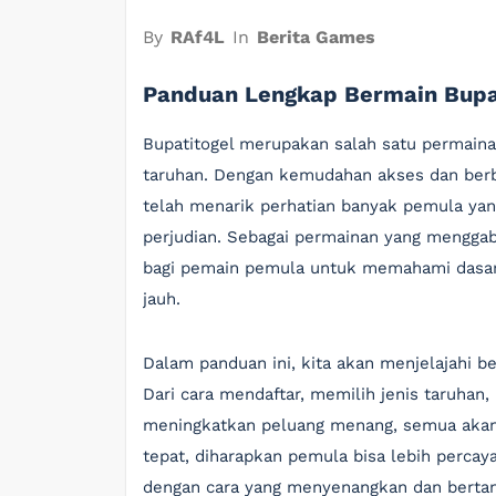
By
RAf4L
In
Berita Games
Panduan Lengkap Bermain Bupa
Bupatitogel merupakan salah satu permaina
taruhan. Dengan kemudahan akses dan berba
telah menarik perhatian banyak pemula ya
perjudian. Sebagai permainan yang menggab
bagi pemain pemula untuk memahami dasar-
jauh.
Dalam panduan ini, kita akan menjelajahi b
Dari cara mendaftar, memilih jenis taruhan,
meningkatkan peluang menang, semua akan 
tepat, diharapkan pemula bisa lebih percay
dengan cara yang menyenangkan dan berta