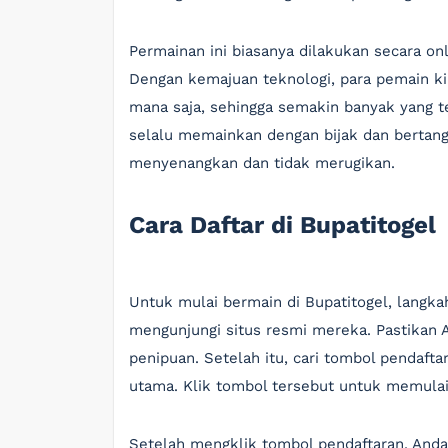
Permainan ini biasanya dilakukan secara onl
Dengan kemajuan teknologi, para pemain kin
mana saja, sehingga semakin banyak yang t
selalu memainkan dengan bijak dan bertan
menyenangkan dan tidak merugikan.
Cara Daftar di Bupatitogel
Untuk mulai bermain di Bupatitogel, langk
mengunjungi situs resmi mereka. Pastikan 
penipuan. Setelah itu, cari tombol pendafta
utama. Klik tombol tersebut untuk memulai
Setelah mengklik tombol pendaftaran, Anda 