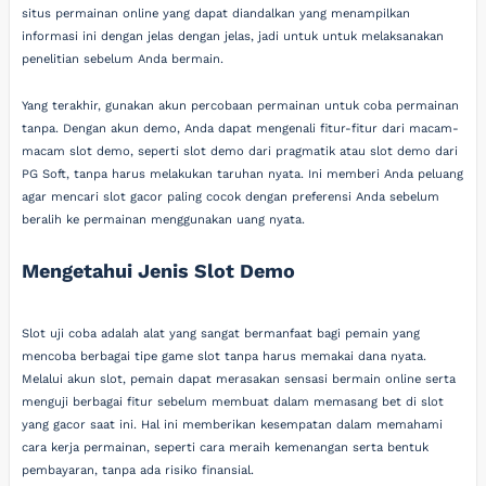
situs permainan online yang dapat diandalkan yang menampilkan
informasi ini dengan jelas dengan jelas, jadi untuk untuk melaksanakan
penelitian sebelum Anda bermain.
Yang terakhir, gunakan akun percobaan permainan untuk coba permainan
tanpa. Dengan akun demo, Anda dapat mengenali fitur-fitur dari macam-
macam slot demo, seperti slot demo dari pragmatik atau slot demo dari
PG Soft, tanpa harus melakukan taruhan nyata. Ini memberi Anda peluang
agar mencari slot gacor paling cocok dengan preferensi Anda sebelum
beralih ke permainan menggunakan uang nyata.
Mengetahui Jenis Slot Demo
Slot uji coba adalah alat yang sangat bermanfaat bagi pemain yang
mencoba berbagai tipe game slot tanpa harus memakai dana nyata.
Melalui akun slot, pemain dapat merasakan sensasi bermain online serta
menguji berbagai fitur sebelum membuat dalam memasang bet di slot
yang gacor saat ini. Hal ini memberikan kesempatan dalam memahami
cara kerja permainan, seperti cara meraih kemenangan serta bentuk
pembayaran, tanpa ada risiko finansial.