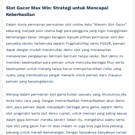
Slot Gacor Max Win: Strategi untuk Mencapai
Keberhasilan
Dalam dunia permainan permainan slot online, kata "Maxwin Slot Gacor"
sekarang menjadi poin utama bagi para pengguna yang ingin mengiginkan
kemenangan besar. Dengan beragam banyak pilihan permainan slot dari
penyedia vendor terkemuka seperti PragmaticPlay serta PGSoft, pemain
dapat dengan mudah menemukan demo slot yang menawarkan
menawarkan pengalaman bermain bermain tanpa resiko. Slot demo ini
memberi kesempatan para pemain untuk mencoba berbagai fitur serta
kesempatan untuk menang tanpa harus mempertaruhkan risiko uang
nyata, yang membuatnya sangat menarik untuk pemain baru maupun
pemain yang berpengalaman.
Menang dalam permainan slot game bukan sesuatu yang, khususnya jika
Anda tahu cara yang. Dengan memanfaatkan memanfaatkan akun demo
slot, para pemain dapat menjelajahi berbagai jenis game, seperti demo
slot pragmatic serta slot demo rupiah, untuk mencari yang paling sesuai
dalam gaya bermain mereka sendiri. Selain itu, mengetahui waktu serta
tipe slot yang gacor hari ini atau malam ini juga bisa juga bisa peluang
peluang untuk meraih kemenangan. Dengan banyaknya banyaknya variasi