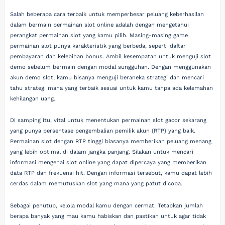
Salah beberapa cara terbaik untuk memperbesar peluang keberhasilan
dalam bermain permainan slot online adalah dengan mengetahui
perangkat permainan slot yang kamu pilih. Masing-masing game
permainan slot punya karakteristik yang berbeda, seperti daftar
pembayaran dan kelebihan bonus. Ambil kesempatan untuk menguji slot
demo sebelum bermain dengan modal sungguhan. Dengan menggunakan
akun demo slot, kamu bisanya menguji beraneka strategi dan mencari
tahu strategi mana yang terbaik sesuai untuk kamu tanpa ada kelemahan
kehilangan uang.
Di samping itu, vital untuk menentukan permainan slot gacor sekarang
yang punya persentase pengembalian pemilik akun (RTP) yang baik.
Permainan slot dengan RTP tinggi biasanya memberikan peluang menang
yang lebih optimal di dalam jangka panjang. Silakan untuk mencari
informasi mengenai slot online yang dapat dipercaya yang memberikan
data RTP dan frekuensi hit. Dengan informasi tersebut, kamu dapat lebih
cerdas dalam memutuskan slot yang mana yang patut dicoba.
Sebagai penutup, kelola modal kamu dengan cermat. Tetapkan jumlah
berapa banyak yang mau kamu habiskan dan pastikan untuk agar tidak