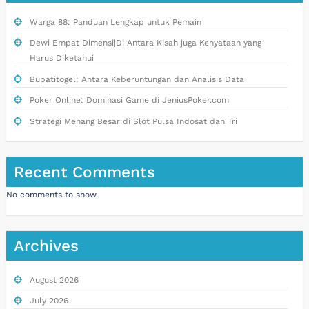
Warga 88: Panduan Lengkap untuk Pemain
Dewi Empat Dimensi|Di Antara Kisah juga Kenyataan yang
Harus Diketahui
Bupatitogel: Antara Keberuntungan dan Analisis Data
Poker Online: Dominasi Game di JeniusPoker.com
Strategi Menang Besar di Slot Pulsa Indosat dan Tri
Recent Comments
No comments to show.
Archives
August 2026
July 2026