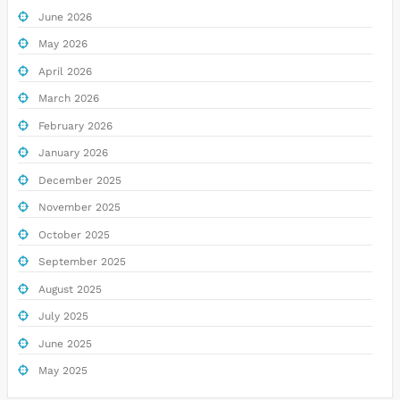
June 2026
May 2026
April 2026
March 2026
February 2026
January 2026
December 2025
November 2025
October 2025
September 2025
August 2025
July 2025
June 2025
May 2025