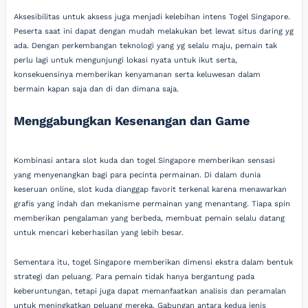
Aksesibilitas untuk aksess juga menjadi kelebihan intens Togel Singapore.
Peserta saat ini dapat dengan mudah melakukan bet lewat situs daring yg
ada. Dengan perkembangan teknologi yang yg selalu maju, pemain tak
perlu lagi untuk mengunjungi lokasi nyata untuk ikut serta,
konsekuensinya memberikan kenyamanan serta keluwesan dalam
bermain kapan saja dan di dan dimana saja.
Menggabungkan Kesenangan dan Game
Kombinasi antara slot kuda dan togel Singapore memberikan sensasi
yang menyenangkan bagi para pecinta permainan. Di dalam dunia
keseruan online, slot kuda dianggap favorit terkenal karena menawarkan
grafis yang indah dan mekanisme permainan yang menantang. Tiapa spin
memberikan pengalaman yang berbeda, membuat pemain selalu datang
untuk mencari keberhasilan yang lebih besar.
Sementara itu, togel Singapore memberikan dimensi ekstra dalam bentuk
strategi dan peluang. Para pemain tidak hanya bergantung pada
keberuntungan, tetapi juga dapat memanfaatkan analisis dan peramalan
untuk meningkatkan peluang mereka. Gabungan antara kedua jenis